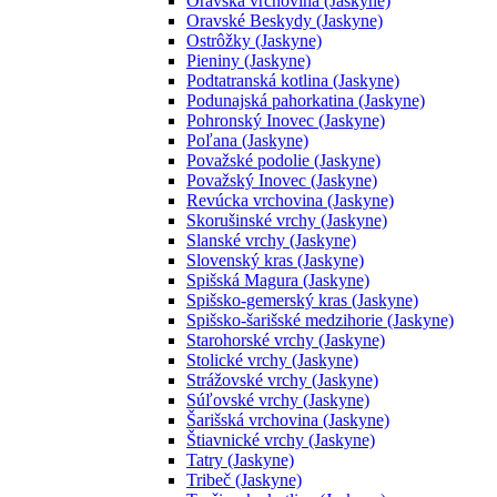
Oravská vrchovina (Jaskyne)
Oravské Beskydy (Jaskyne)
Ostrôžky (Jaskyne)
Pieniny (Jaskyne)
Podtatranská kotlina (Jaskyne)
Podunajská pahorkatina (Jaskyne)
Pohronský Inovec (Jaskyne)
Poľana (Jaskyne)
Považské podolie (Jaskyne)
Považský Inovec (Jaskyne)
Revúcka vrchovina (Jaskyne)
Skorušinské vrchy (Jaskyne)
Slanské vrchy (Jaskyne)
Slovenský kras (Jaskyne)
Spišská Magura (Jaskyne)
Spišsko-gemerský kras (Jaskyne)
Spišsko-šarišské medzihorie (Jaskyne)
Starohorské vrchy (Jaskyne)
Stolické vrchy (Jaskyne)
Strážovské vrchy (Jaskyne)
Súľovské vrchy (Jaskyne)
Šarišská vrchovina (Jaskyne)
Štiavnické vrchy (Jaskyne)
Tatry (Jaskyne)
Tribeč (Jaskyne)