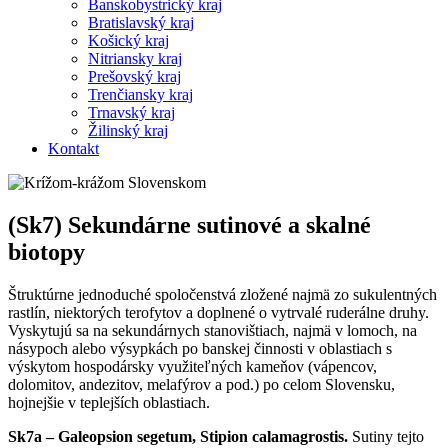
Banskobystrický kraj
Bratislavský kraj
Košický kraj
Nitriansky kraj
Prešovský kraj
Trenčiansky kraj
Trnavský kraj
Žilinský kraj
Kontakt
(Sk7) Sekundárne sutinové a skalné
biotopy
Štruktúrne jednoduché spoločenstvá zložené najmä zo sukulentných
rastlín, niektorých terofytov a doplnené o vytrvalé ruderálne druhy.
Vyskytujú sa na sekundárnych stanovištiach, najmä v lomoch, na
násypoch alebo výsypkách po banskej činnosti v oblastiach s
výskytom hospodársky využiteľných kameňov (vápencov,
dolomitov, andezitov, melafýrov a pod.) po celom Slovensku,
hojnejšie v teplejších oblastiach.
Sk7a – Galeopsion segetum, Stipion calamagrostis.
Sutiny tejto