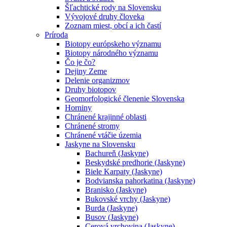
Šľachtické rody na Slovensku
Vývojové druhy človeka
Zoznam miest, obcí a ich častí
Príroda
Biotopy európskeho významu
Biotopy národného významu
Čo je čo?
Dejiny Zeme
Delenie organizmov
Druhy biotopov
Geomorfologické členenie Slovenska
Horniny
Chránené krajinné oblasti
Chránené stromy
Chránené vtáčie územia
Jaskyne na Slovensku
Bachureň (Jaskyne)
Beskydské predhorie (Jaskyne)
Biele Karpaty (Jaskyne)
Bodvianska pahorkatina (Jaskyne)
Branisko (Jaskyne)
Bukovské vrchy (Jaskyne)
Burda (Jaskyne)
Busov (Jaskyne)
Cerová vrchovina (Jaskyne)