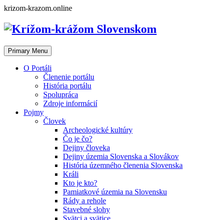
Skip
krizom-krazom.online
to
content
Primary Menu
O Portáli
Členenie portálu
História portálu
Spolupráca
Zdroje informácií
Pojmy
Človek
Archeologické kultúry
Čo je čo?
Dejiny človeka
Dejiny územia Slovenska a Slovákov
História územného členenia Slovenska
Králi
Kto je kto?
Pamiatkové územia na Slovensku
Rády a rehole
Stavebné slohy
Svätci a svätice