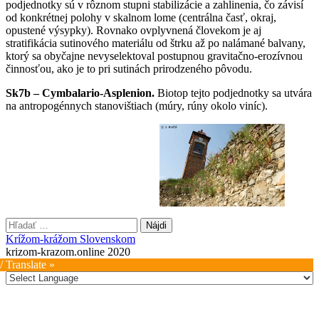
podjednotky sú v rôznom stupni stabilizácie a zahlinenia, čo závisí
od konkrétnej polohy v skalnom lome (centrálna časť, okraj,
opustené výsypky). Rovnako ovplyvnená človekom je aj
stratifikácia sutinového materiálu od štrku až po nalámané balvany,
ktorý sa obyčajne nevyselektoval postupnou gravitačno-erozívnou
činnosťou, ako je to pri sutinách prirodzeného pôvodu.
Sk7b – Cymbalario-Asplenion.
Biotop tejto podjednotky sa utvára
na antropogénnych stanovištiach (múry, rúny okolo viníc).
Hľadať:
Krížom-krážom Slovenskom
krizom-krazom.online 2020
/ Translate »