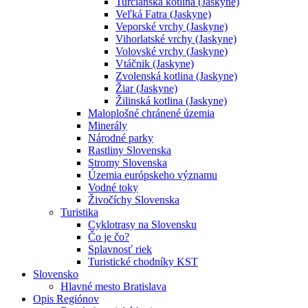
Turčianska kotlina (Jaskyne)
Veľká Fatra (Jaskyne)
Veporské vrchy (Jaskyne)
Vihorlatské vrchy (Jaskyne)
Volovské vrchy (Jaskyne)
Vtáčnik (Jaskyne)
Zvolenská kotlina (Jaskyne)
Žiar (Jaskyne)
Žilinská kotlina (Jaskyne)
Maloplošné chránené územia
Minerály
Národné parky
Rastliny Slovenska
Stromy Slovenska
Územia európskeho významu
Vodné toky
Živočíchy Slovenska
Turistika
Cyklotrasy na Slovensku
Čo je čo?
Splavnosť riek
Turistické chodníky KST
Slovensko
Hlavné mesto Bratislava
Opis Regiónov