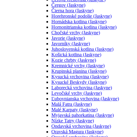
Čergov (Jaskyne)
Čierna hora (Jaskyne)
Horehronské podolie (Jaskyne)
Hornádska kotlina (Jaskyne)
Hornonitrianska kotlina (Jaskyne)
Chočské vrchy (Jaskyne)
Javorie (Jaskyne)
Javorníky (Jaskyne)
Juhoslovenská kotlina (Jaskyne)
Košická kotlina (Jaskyne)
Kozie chrbty (Jaskyne)
Kremnické vrchy (Jaskyne)
Krupinská planina (Jaskyne)
Kysucká vrchovina (Jaskyne)
Kysucké Beskydy (Jaskyne)
Laborecká vrchovina (Jaskyne)
Levočské vrchy (Jaskyne)
Ľubovnianska vrchovina (Jaskyne)
Malá Fatra (Jaskyne)
Malé Karpaty (Jaskyne)
Myjavská pahorkatina (Jaskyne)
Nízke Tatry (Jaskyne)
Ondavská vrchovina (Jaskyne)
Oravská Magura (Jaskyne)