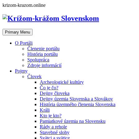
Skip
krizom-krazom.online
to
content
Primary Menu
O Portáli
Členenie portálu
História portálu
Spolupráca
Zdroje informácií
Pojmy
Človek
Archeologické kultúry
Čo je čo?
Dejiny človeka
Dejiny územia Slovenska a Slovákov
História územného členenia Slovenska
Králi
Kto je kto?
Pamiatkové územia na Slovensku
Rády a rehole
Stavebné slohy
Svätci a svätice