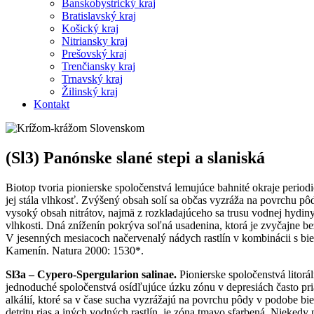
Banskobystrický kraj
Bratislavský kraj
Košický kraj
Nitriansky kraj
Prešovský kraj
Trenčiansky kraj
Trnavský kraj
Žilinský kraj
Kontakt
(Sl3) Panónske slané stepi a slaniská
Biotop tvoria pionierske spoločenstvá lemujúce bahnité okraje perio
jej stála vlhkosť. Zvýšený obsah solí sa občas vyzráža na povrchu p
vysoký obsah nitrátov, najmä z rozkladajúceho sa trusu vodnej hydiny
vlhkosti. Dná zníženín pokrýva soľná usadenina, ktorá je zvyčajne be
V jesenných mesiacoch načervenalý nádych rastlín v kombinácii s bi
Kamenín. Natura 2000: 1530*.
Sl3a – Cypero-Spergularion salinae.
Pionierske spoločenstvá litor
jednoduché spoločenstvá osídľujúce úzku zónu v depresiách často p
alkálií, ktoré sa v čase sucha vyzrážajú na povrchu pôdy v podobe bi
detritu rias a iných vodných rastlín, je zóna tmavo sfarbená. Nieked