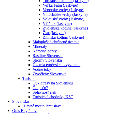
Turčianska kotlina (Jaskyne)
Veľká Fatra (Jaskyne)
Veporské vrchy (Jaskyne)
Vihorlatské vrchy (Jaskyne)
Volovské vrchy (Jaskyne)
Vtáčnik (Jaskyne)
Zvolenská kotlina (Jaskyne)
Žiar (Jaskyne)
Žilinská kotlina (Jaskyne)
Maloplošné chránené územia
Minerály
Národné parky
Rastliny Slovenska
Stromy Slovenska
Územia európskeho významu
Vodné toky
Živočíchy Slovenska
Turistika
Cyklotrasy na Slovensku
Čo je čo?
Splavnosť riek
Turistické chodníky KST
Slovensko
Hlavné mesto Bratislava
Opis Regiónov