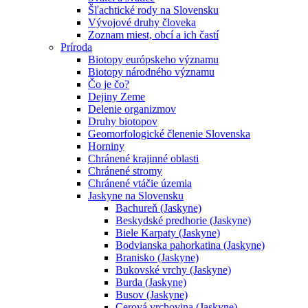
Šľachtické rody na Slovensku
Vývojové druhy človeka
Zoznam miest, obcí a ich častí
Príroda
Biotopy európskeho významu
Biotopy národného významu
Čo je čo?
Dejiny Zeme
Delenie organizmov
Druhy biotopov
Geomorfologické členenie Slovenska
Horniny
Chránené krajinné oblasti
Chránené stromy
Chránené vtáčie územia
Jaskyne na Slovensku
Bachureň (Jaskyne)
Beskydské predhorie (Jaskyne)
Biele Karpaty (Jaskyne)
Bodvianska pahorkatina (Jaskyne)
Branisko (Jaskyne)
Bukovské vrchy (Jaskyne)
Burda (Jaskyne)
Busov (Jaskyne)
Cerová vrchovina (Jaskyne)