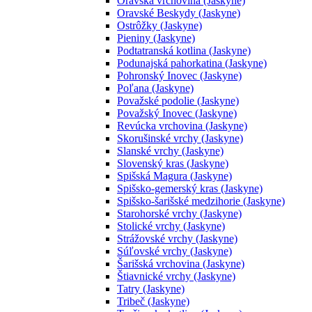
Oravská vrchovina (Jaskyne)
Oravské Beskydy (Jaskyne)
Ostrôžky (Jaskyne)
Pieniny (Jaskyne)
Podtatranská kotlina (Jaskyne)
Podunajská pahorkatina (Jaskyne)
Pohronský Inovec (Jaskyne)
Poľana (Jaskyne)
Považské podolie (Jaskyne)
Považský Inovec (Jaskyne)
Revúcka vrchovina (Jaskyne)
Skorušinské vrchy (Jaskyne)
Slanské vrchy (Jaskyne)
Slovenský kras (Jaskyne)
Spišská Magura (Jaskyne)
Spišsko-gemerský kras (Jaskyne)
Spišsko-šarišské medzihorie (Jaskyne)
Starohorské vrchy (Jaskyne)
Stolické vrchy (Jaskyne)
Strážovské vrchy (Jaskyne)
Súľovské vrchy (Jaskyne)
Šarišská vrchovina (Jaskyne)
Štiavnické vrchy (Jaskyne)
Tatry (Jaskyne)
Tribeč (Jaskyne)