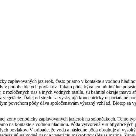
dicky zaplavovaných jazierok, často priamo v kontakte s vodnou hladin
ôdy v podobe bielych povlakov. Takáto pôda býva len minimálne poraste
, z rozložených rias a iných vodných rastlín, sú bahnité okraje tmavo 
z vegetácie. Ďalej od stredu sa vyskytujú koncentricky usporiadané pora
elym povrchom pôdy dáva spoločenstvám výrazný vzhľad. Biotop sa vysk
álnej zóny periodicky zaplavovaných jazierok na solončakoch. Tento ty
riamo na kontakte s vodnou hladinou. Pôda vytvorená v subhydrickýc
elych povlakov. V prípade, že voda a následne pôda obsahuje aj vysoký 
y nadväzujú na vodné riasy a vegetáciu makrofytov (Najas marina, Zannic