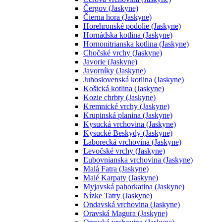
Čergov (Jaskyne)
Čierna hora (Jaskyne)
Horehronské podolie (Jaskyne)
Hornádska kotlina (Jaskyne)
Hornonitrianska kotlina (Jaskyne)
Chočské vrchy (Jaskyne)
Javorie (Jaskyne)
Javorníky (Jaskyne)
Juhoslovenská kotlina (Jaskyne)
Košická kotlina (Jaskyne)
Kozie chrbty (Jaskyne)
Kremnické vrchy (Jaskyne)
Krupinská planina (Jaskyne)
Kysucká vrchovina (Jaskyne)
Kysucké Beskydy (Jaskyne)
Laborecká vrchovina (Jaskyne)
Levočské vrchy (Jaskyne)
Ľubovnianska vrchovina (Jaskyne)
Malá Fatra (Jaskyne)
Malé Karpaty (Jaskyne)
Myjavská pahorkatina (Jaskyne)
Nízke Tatry (Jaskyne)
Ondavská vrchovina (Jaskyne)
Oravská Magura (Jaskyne)