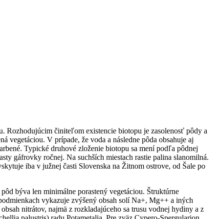
ou. Rozhodujúcim činiteľom existencie biotopu je zasolenosť pôdy a
ná vegetáciou. V prípade, že voda a následne pôda obsahuje aj
sfarbené. Typické druhové zloženie biotopu sa mení podľa pôdnej
sty gáfrovky ročnej. Na suchších miestach rastie palina slanomilná.
ytuje iba v južnej časti Slovenska na Žitnom ostrove, od Šale po
p pôd býva len minimálne porastený vegetáciou. Štruktúrne
h podmienkach vykazuje zvýšený obsah solí Na+, Mg++ a iných
obsah nitrátov, najmä z rozkladajúceho sa trusu vodnej hydiny a z
hellia palustris) radu Potametalia. Pre zväz Cypero-Spergularion