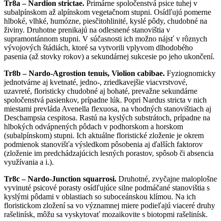
Tr8a – Nardion strictae.
Primárne spoločenstvá psice tuhej v
subalpínskom až alpínskom vegetačnom stupni. Osídľujú pomerne
hlboké, vlhké, humózne, piesčitohlinité, kyslé pôdy, chudobné na
živiny. Druhotne prenikajú na odlesnené stanovištia v
supramontánnom stupni. V súčasnosti ich možno nájsť v rôznych
vývojových štádiách, ktoré sa vytvorili vplyvom dlhodobého
pasenia (až stovky rokov) a sekundárnej sukcesie po jeho ukončení.
Tr8b – Nardo-Agrostion tenuis, Violion cabibae.
Fyziognomicky
jednotvárne aj kvetnaté, jedno-, zriedkavejšie viacvrstvové,
uzavreté, floristicky chudobné aj bohaté, prevažne sekundárne
spoločenstvá pasienkov, prípadne lúk. Popri Nardus stricta v nich
miestami prevláda Avenella flexuosa, na vhodných stanovištiach aj
Deschampsia cespitosa. Rastú na kyslých substrátoch, prípadne na
hlbokých odvápnených pôdach v podhorskom a horskom
(subalpínskom) stupni. Ich aktuálne floristické zloženie je okrem
podmienok stanovišťa výsledkom pôsobenia aj ďalších faktorov
(zloženie im predchádzajúcich lesných porastov, spôsob či absencia
využívania a i.).
Tr8c – Nardo-Junction squarrosi.
Druhotné, zvyčajne maloplošne
vyvinuté psicové porasty osídľujúce silne podmáčané stanovištia s
kyslými pôdami v oblastiach so suboceánskou klímou. Na ich
floristickom zložení sa vo významnej miere podieľajú viaceré druhy
rašelinísk, môžu sa vyskytovať mozaikovite s biotopmi rašelinísk.