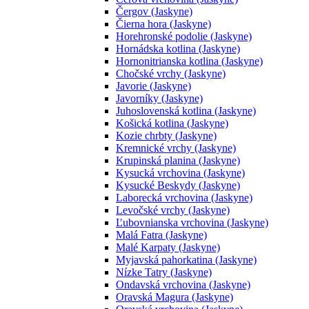
Čergov (Jaskyne)
Čierna hora (Jaskyne)
Horehronské podolie (Jaskyne)
Hornádska kotlina (Jaskyne)
Hornonitrianska kotlina (Jaskyne)
Chočské vrchy (Jaskyne)
Javorie (Jaskyne)
Javorníky (Jaskyne)
Juhoslovenská kotlina (Jaskyne)
Košická kotlina (Jaskyne)
Kozie chrbty (Jaskyne)
Kremnické vrchy (Jaskyne)
Krupinská planina (Jaskyne)
Kysucká vrchovina (Jaskyne)
Kysucké Beskydy (Jaskyne)
Laborecká vrchovina (Jaskyne)
Levočské vrchy (Jaskyne)
Ľubovnianska vrchovina (Jaskyne)
Malá Fatra (Jaskyne)
Malé Karpaty (Jaskyne)
Myjavská pahorkatina (Jaskyne)
Nízke Tatry (Jaskyne)
Ondavská vrchovina (Jaskyne)
Oravská Magura (Jaskyne)