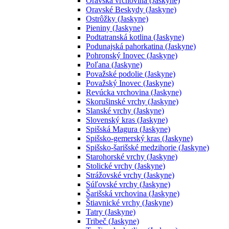
Oravská vrchovina (Jaskyne)
Oravské Beskydy (Jaskyne)
Ostrôžky (Jaskyne)
Pieniny (Jaskyne)
Podtatranská kotlina (Jaskyne)
Podunajská pahorkatina (Jaskyne)
Pohronský Inovec (Jaskyne)
Poľana (Jaskyne)
Považské podolie (Jaskyne)
Považský Inovec (Jaskyne)
Revúcka vrchovina (Jaskyne)
Skorušinské vrchy (Jaskyne)
Slanské vrchy (Jaskyne)
Slovenský kras (Jaskyne)
Spišská Magura (Jaskyne)
Spišsko-gemerský kras (Jaskyne)
Spišsko-šarišské medzihorie (Jaskyne)
Starohorské vrchy (Jaskyne)
Stolické vrchy (Jaskyne)
Strážovské vrchy (Jaskyne)
Súľovské vrchy (Jaskyne)
Šarišská vrchovina (Jaskyne)
Štiavnické vrchy (Jaskyne)
Tatry (Jaskyne)
Tribeč (Jaskyne)