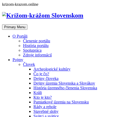
Skip
krizom-krazom.online
to
content
Primary Menu
O Portáli
Členenie portálu
História portálu
Spolupráca
Zdroje informácií
Pojmy
Človek
Archeologické kultúry
Čo je čo?
Dejiny človeka
Dejiny územia Slovenska a Slovákov
História územného členenia Slovenska
Králi
Kto je kto?
Pamiatkové územia na Slovensku
Rády a rehole
Stavebné slohy
Svätci a svätice