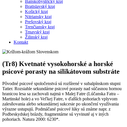
Banskobystrický kraj
Bratislavský kraj
Košický kraj
Nitriansky kraj
Prešovský kraj
Trenčiansky kraj
Trnavský kraj
Žilinský kraj
Kontakt
(Tr8) Kvetnaté vysokohorské a horské
psicové porasty na silikátovom substráte
Pôvodné psicové spoločenstvá sú rozšírené v subalpínskom stupni
Tatier. Rozsiahle sekundárne psicové porasty nad súčasnou hornou
hranicou lesa sa zachovali najmä v Malej Fatre (Lúčanska Fatra –
Martinské hole) a vo Veľkej Fatre, v ďalších pohoriach vplyvom
zalesňovania alebo sekundárnej sukcesie po ukončení využívania
výrazne ustupujú. Podmáčané psicové lúky sú známe napr. z
Podbeskydskej brázdy, fragmentárne sú vyvinuté aj v iných
pohoriach. Natura 2000: 6230*.