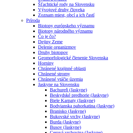
Šľachtické rody na Slovensku
Vývojové druhy človeka
Zoznam miest, obcí a ich častí
Príroda
Biotopy európskeho významu
Biotopy národného významu
Čo je čo?
Dejiny Zeme
Delenie organizmov
Druhy biotopov
Geomorfologické členenie Slovenska
Horniny
Chránené krajinné oblasti
Chránené stromy
Chránené vtáčie územia
Jaskyne na Slovensku
Bachureň (Jaskyne)
Beskydské predhorie (Jaskyne)
Biele Karpaty (Jaskyne)
Bodvianska pahorkatina (Jaskyne)
Branisko (Jaskyne)
Bukovské vrchy (Jaskyne)
Burda (Jaskyne)
Busov (Jaskyne)
Cerová vrchovina (Jaskyne)