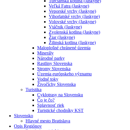
Turčianska kotlina (Jaskyne)
Veľká Fatra (Jaskyne)
Veporské vrchy (Jaskyne)
Vihorlatské vrchy (Jaskyne)
Volovské vrchy (Jaskyne)
Vtáčnik (Jaskyne)
Zvolenská kotlina (Jaskyne)
Žiar (Jaskyne)
Žilinská kotlina (Jaskyne)
Maloplošné chránené územia
Minerály
Národné parky
Rastliny Slovenska
Stromy Slovenska
Územia európskeho významu
Vodné toky
Živočíchy Slovenska
Turistika
Cyklotrasy na Slovensku
Čo je čo?
Splavnosť riek
Turistické chodníky KST
Slovensko
Hlavné mesto Bratislava
Opis Regiónov