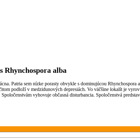
 s Rhynchospora alba
cna. Patria sem nízke porasty obvykle s dominujúcou Rhynchospora alba
čitom podloží v medzidunových depresiách. Vo väčšine lokalít je vyro
. Spoločenstvám vyhovuje občasná disturbancia. Spoločenstvá predstavujú