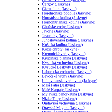
Čergov (Jaskyne)
Čierna hora (Jaskyne)
Horehronské podolie (Jaskyne)
Hornádska kotlina (Jaskyne)
Hornonitrianska kotlina (Jaskyne)
Chočské vrchy (Jaskyne)
Javorie (Jaskyne)
Javorníky (Jaskyne)
Juhoslovenská kotlina (Jaskyne)
Košická kotlina (Jaskyne)
Kozie chrbty (Jaskyne)
Kremnické vrchy (Jaskyne)
Krupinská planina (Jaskyne)
Kysucká vrchovina (Jaskyne)
Kysucké Beskydy (Jaskyne)
Laborecká vrchovina (Jaskyne)
Levočské vrchy (Jaskyne)
Ľubovnianska vrchovina (Jaskyne)
Malá Fatra (Jaskyne)
Malé Karpaty (Jaskyne)
Myjavská pahorkatina (Jaskyne)
Nízke Tatry (Jaskyne)
Ondavská vrchovina (Jaskyne)
Oravská Magura (Jaskyne)