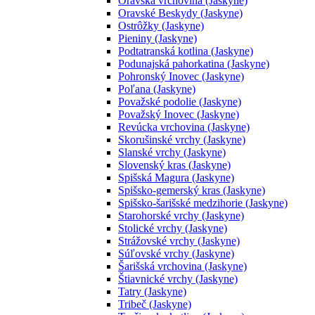
Oravská vrchovina (Jaskyne)
Oravské Beskydy (Jaskyne)
Ostrôžky (Jaskyne)
Pieniny (Jaskyne)
Podtatranská kotlina (Jaskyne)
Podunajská pahorkatina (Jaskyne)
Pohronský Inovec (Jaskyne)
Poľana (Jaskyne)
Považské podolie (Jaskyne)
Považský Inovec (Jaskyne)
Revúcka vrchovina (Jaskyne)
Skorušinské vrchy (Jaskyne)
Slanské vrchy (Jaskyne)
Slovenský kras (Jaskyne)
Spišská Magura (Jaskyne)
Spišsko-gemerský kras (Jaskyne)
Spišsko-šarišské medzihorie (Jaskyne)
Starohorské vrchy (Jaskyne)
Stolické vrchy (Jaskyne)
Strážovské vrchy (Jaskyne)
Súľovské vrchy (Jaskyne)
Šarišská vrchovina (Jaskyne)
Štiavnické vrchy (Jaskyne)
Tatry (Jaskyne)
Tribeč (Jaskyne)