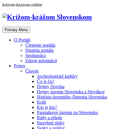
Skip
krizom-krazom.online
to
content
Primary Menu
O Portáli
Členenie portálu
História portálu
Spolupráca
Zdroje informácií
Pojmy
Človek
Archeologické kultúry
Čo je čo?
Dejiny človeka
Dejiny územia Slovenska a Slovákov
História územného členenia Slovenska
Králi
Kto je kto?
Pamiatkové územia na Slovensku
Rády a rehole
Stavebné slohy
Svätci a svätice