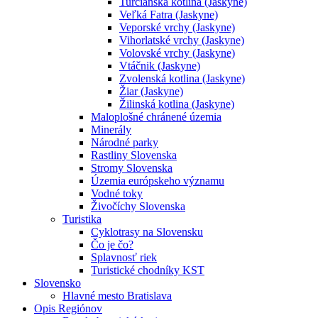
Turčianska kotlina (Jaskyne)
Veľká Fatra (Jaskyne)
Veporské vrchy (Jaskyne)
Vihorlatské vrchy (Jaskyne)
Volovské vrchy (Jaskyne)
Vtáčnik (Jaskyne)
Zvolenská kotlina (Jaskyne)
Žiar (Jaskyne)
Žilinská kotlina (Jaskyne)
Maloplošné chránené územia
Minerály
Národné parky
Rastliny Slovenska
Stromy Slovenska
Územia európskeho významu
Vodné toky
Živočíchy Slovenska
Turistika
Cyklotrasy na Slovensku
Čo je čo?
Splavnosť riek
Turistické chodníky KST
Slovensko
Hlavné mesto Bratislava
Opis Regiónov