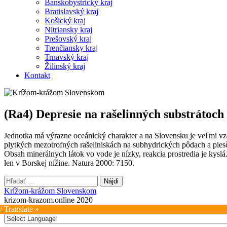
Banskobystrický kraj
Bratislavský kraj
Košický kraj
Nitriansky kraj
Prešovský kraj
Trenčiansky kraj
Trnavský kraj
Žilinský kraj
Kontakt
(Ra4) Depresie na rašelinných substrátoch
Jednotka má výrazne oceánický charakter a na Slovensku je veľmi vzá
plytkých mezotrofných rašeliniskách na subhydrických pôdach a pies
Obsah minerálnych látok vo vode je nízky, reakcia prostredia je kyslá
len v Borskej nížine. Natura 2000: 7150.
Hľadať:
Krížom-krážom Slovenskom
krizom-krazom.online 2020
/ Translate »