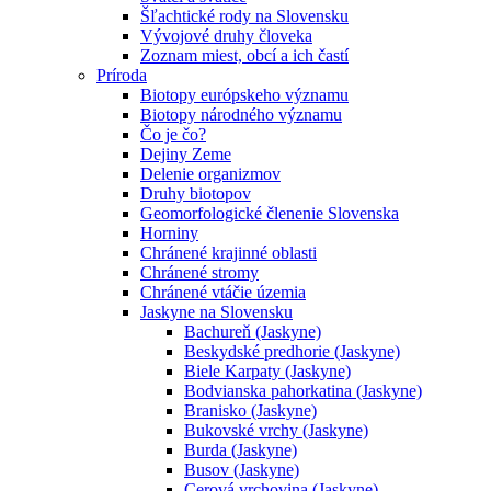
Šľachtické rody na Slovensku
Vývojové druhy človeka
Zoznam miest, obcí a ich častí
Príroda
Biotopy európskeho významu
Biotopy národného významu
Čo je čo?
Dejiny Zeme
Delenie organizmov
Druhy biotopov
Geomorfologické členenie Slovenska
Horniny
Chránené krajinné oblasti
Chránené stromy
Chránené vtáčie územia
Jaskyne na Slovensku
Bachureň (Jaskyne)
Beskydské predhorie (Jaskyne)
Biele Karpaty (Jaskyne)
Bodvianska pahorkatina (Jaskyne)
Branisko (Jaskyne)
Bukovské vrchy (Jaskyne)
Burda (Jaskyne)
Busov (Jaskyne)
Cerová vrchovina (Jaskyne)