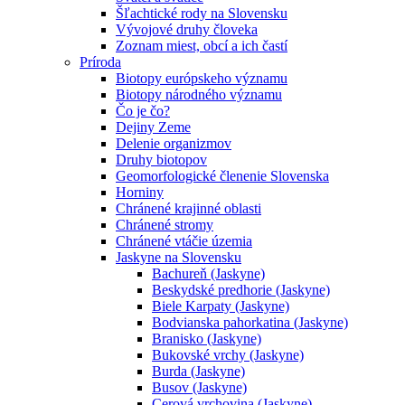
Šľachtické rody na Slovensku
Vývojové druhy človeka
Zoznam miest, obcí a ich častí
Príroda
Biotopy európskeho významu
Biotopy národného významu
Čo je čo?
Dejiny Zeme
Delenie organizmov
Druhy biotopov
Geomorfologické členenie Slovenska
Horniny
Chránené krajinné oblasti
Chránené stromy
Chránené vtáčie územia
Jaskyne na Slovensku
Bachureň (Jaskyne)
Beskydské predhorie (Jaskyne)
Biele Karpaty (Jaskyne)
Bodvianska pahorkatina (Jaskyne)
Branisko (Jaskyne)
Bukovské vrchy (Jaskyne)
Burda (Jaskyne)
Busov (Jaskyne)
Cerová vrchovina (Jaskyne)