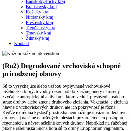
Banskobystrický kraj
Bratislavský kraj
Košický kraj
Nitriansky kraj
Prešovský kraj
Trenčiansky kraj
Trnavský kraj
Žilinský kraj
Kontakt
(Ra2) Degradované vrchoviská schopné
prirodzenej obnovy
Sú to vysychajúce alebo ťažbou ovplyvnené vrchoviskové
rašeliniská, ktorých vodný režim bol do značnej miery narušený
zvyčajne antropickými aktivitami, ktoré vedú k presušeniu a/alebo
strate druhov alebo zmene druhového zloženia. Vegetácia je zložená
hlavne z vrchoviskových druhov, ale ich pokryvnosť je rôzna.
Keďže extrémna kyslosť prostredia neumožňuje inváziu ruderálnych
druhov, aj na silne narušených miestach pozorujeme len postupnú
regeneráciu a návrat rašeliniskových druhov. Napríklad na ťažobnej
ploche rašeliniska Suchá hora sú to druhy Eriophorum vaginatum,