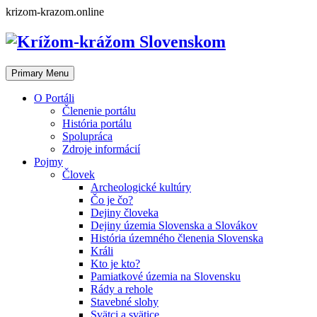
Skip
krizom-krazom.online
to
content
Primary Menu
O Portáli
Členenie portálu
História portálu
Spolupráca
Zdroje informácií
Pojmy
Človek
Archeologické kultúry
Čo je čo?
Dejiny človeka
Dejiny územia Slovenska a Slovákov
História územného členenia Slovenska
Králi
Kto je kto?
Pamiatkové územia na Slovensku
Rády a rehole
Stavebné slohy
Svätci a svätice