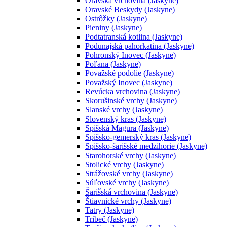
Oravská vrchovina (Jaskyne)
Oravské Beskydy (Jaskyne)
Ostrôžky (Jaskyne)
Pieniny (Jaskyne)
Podtatranská kotlina (Jaskyne)
Podunajská pahorkatina (Jaskyne)
Pohronský Inovec (Jaskyne)
Poľana (Jaskyne)
Považské podolie (Jaskyne)
Považský Inovec (Jaskyne)
Revúcka vrchovina (Jaskyne)
Skorušinské vrchy (Jaskyne)
Slanské vrchy (Jaskyne)
Slovenský kras (Jaskyne)
Spišská Magura (Jaskyne)
Spišsko-gemerský kras (Jaskyne)
Spišsko-šarišské medzihorie (Jaskyne)
Starohorské vrchy (Jaskyne)
Stolické vrchy (Jaskyne)
Strážovské vrchy (Jaskyne)
Súľovské vrchy (Jaskyne)
Šarišská vrchovina (Jaskyne)
Štiavnické vrchy (Jaskyne)
Tatry (Jaskyne)
Tribeč (Jaskyne)