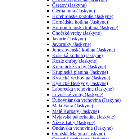
Čergov (Jaskyne)
Čierna hora (Jaskyne)
Horehronské podolie (Jaskyne)
Hornádska kotlina (Jaskyne)
Hornonitrianska kotlina (Jaskyne)
Chočské vrchy (Jaskyne)
Javorie (Jaskyne)
Javorníky (Jaskyne)
Juhoslovenská kotlina (Jaskyne)
Košická kotlina (Jaskyne)
Kozie chrbty (Jaskyne)
Kremnické vrchy (Jaskyne)
Krupinská planina (Jaskyne)
Kysucká vrchovina (Jaskyne)
Kysucké Beskydy (Jaskyne)
Laborecká vrchovina (Jaskyne)
Levočské vrchy (Jaskyne)
Ľubovnianska vrchovina (Jaskyne)
Malá Fatra (Jaskyne)
Malé Karpaty (Jaskyne)
Myjavská pahorkatina (Jaskyne)
Nízke Tatry (Jaskyne)
Ondavská vrchovina (Jaskyne)
Oravská Magura (Jaskyne)