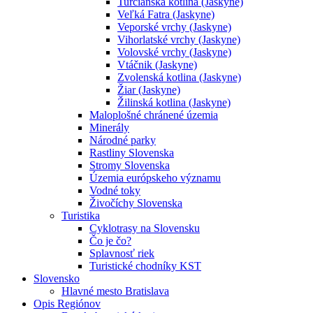
Turčianska kotlina (Jaskyne)
Veľká Fatra (Jaskyne)
Veporské vrchy (Jaskyne)
Vihorlatské vrchy (Jaskyne)
Volovské vrchy (Jaskyne)
Vtáčnik (Jaskyne)
Zvolenská kotlina (Jaskyne)
Žiar (Jaskyne)
Žilinská kotlina (Jaskyne)
Maloplošné chránené územia
Minerály
Národné parky
Rastliny Slovenska
Stromy Slovenska
Územia európskeho významu
Vodné toky
Živočíchy Slovenska
Turistika
Cyklotrasy na Slovensku
Čo je čo?
Splavnosť riek
Turistické chodníky KST
Slovensko
Hlavné mesto Bratislava
Opis Regiónov