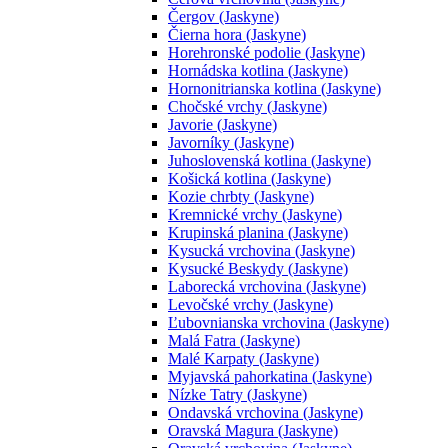
Čergov (Jaskyne)
Čierna hora (Jaskyne)
Horehronské podolie (Jaskyne)
Hornádska kotlina (Jaskyne)
Hornonitrianska kotlina (Jaskyne)
Chočské vrchy (Jaskyne)
Javorie (Jaskyne)
Javorníky (Jaskyne)
Juhoslovenská kotlina (Jaskyne)
Košická kotlina (Jaskyne)
Kozie chrbty (Jaskyne)
Kremnické vrchy (Jaskyne)
Krupinská planina (Jaskyne)
Kysucká vrchovina (Jaskyne)
Kysucké Beskydy (Jaskyne)
Laborecká vrchovina (Jaskyne)
Levočské vrchy (Jaskyne)
Ľubovnianska vrchovina (Jaskyne)
Malá Fatra (Jaskyne)
Malé Karpaty (Jaskyne)
Myjavská pahorkatina (Jaskyne)
Nízke Tatry (Jaskyne)
Ondavská vrchovina (Jaskyne)
Oravská Magura (Jaskyne)