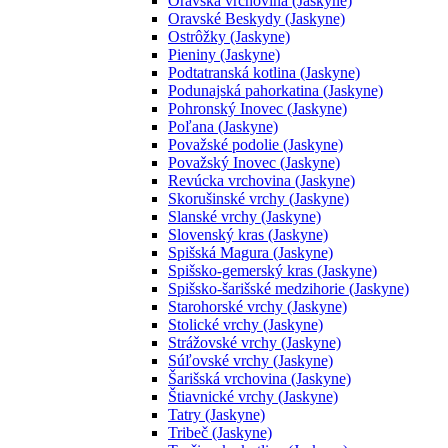
Oravská vrchovina (Jaskyne)
Oravské Beskydy (Jaskyne)
Ostrôžky (Jaskyne)
Pieniny (Jaskyne)
Podtatranská kotlina (Jaskyne)
Podunajská pahorkatina (Jaskyne)
Pohronský Inovec (Jaskyne)
Poľana (Jaskyne)
Považské podolie (Jaskyne)
Považský Inovec (Jaskyne)
Revúcka vrchovina (Jaskyne)
Skorušinské vrchy (Jaskyne)
Slanské vrchy (Jaskyne)
Slovenský kras (Jaskyne)
Spišská Magura (Jaskyne)
Spišsko-gemerský kras (Jaskyne)
Spišsko-šarišské medzihorie (Jaskyne)
Starohorské vrchy (Jaskyne)
Stolické vrchy (Jaskyne)
Strážovské vrchy (Jaskyne)
Súľovské vrchy (Jaskyne)
Šarišská vrchovina (Jaskyne)
Štiavnické vrchy (Jaskyne)
Tatry (Jaskyne)
Tribeč (Jaskyne)