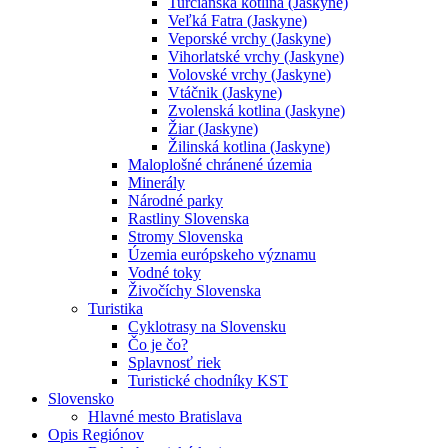
Turčianska kotlina (Jaskyne)
Veľká Fatra (Jaskyne)
Veporské vrchy (Jaskyne)
Vihorlatské vrchy (Jaskyne)
Volovské vrchy (Jaskyne)
Vtáčnik (Jaskyne)
Zvolenská kotlina (Jaskyne)
Žiar (Jaskyne)
Žilinská kotlina (Jaskyne)
Maloplošné chránené územia
Minerály
Národné parky
Rastliny Slovenska
Stromy Slovenska
Územia európskeho významu
Vodné toky
Živočíchy Slovenska
Turistika
Cyklotrasy na Slovensku
Čo je čo?
Splavnosť riek
Turistické chodníky KST
Slovensko
Hlavné mesto Bratislava
Opis Regiónov