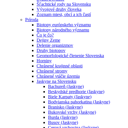
Šľachtické rody na Slovensku
Vývojové druhy človeka
Zoznam miest, obcí a ich častí
Príroda
Biotopy európskeho významu
Biotopy národného významu
Čo je čo?
Dejiny Zeme
Delenie organizmov
Druhy biotopov
Geomorfologické členenie Slovenska
Horniny
Chránené krajinné oblasti
Chránené stromy
Chránené vtáčie územia
Jaskyne na Slovensku
Bachureň (Jaskyne)
Beskydské predhorie (Jaskyne)
Biele Karpaty (Jaskyne)
Bodvianska pahorkatina (Jaskyne)
Branisko (Jaskyne)
Bukovské vrchy (Jaskyne)
Burda (Jaskyne)
Busov (Jaskyne)
Cerová vrchovina (Jaskyne)