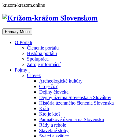
Skip
krizom-krazom.online
to
content
Primary Menu
O Portáli
Členenie portálu
História portálu
Spolupráca
Zdroje informácií
Pojmy
Človek
Archeologické kultúry
Čo je čo?
Dejiny človeka
Dejiny územia Slovenska a Slovákov
História územného členenia Slovenska
Králi
Kto je kto?
Pamiatkové územia na Slovensku
Rády a rehole
Stavebné slohy
Svätci a svätice