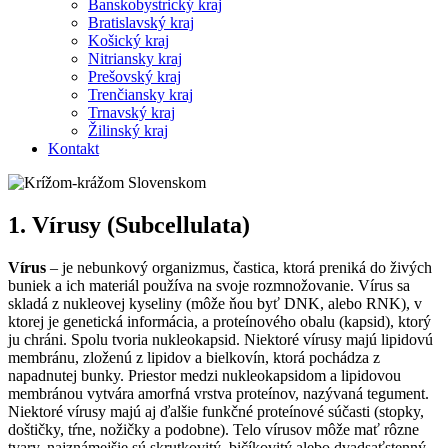
Banskobystrický kraj
Bratislavský kraj
Košický kraj
Nitriansky kraj
Prešovský kraj
Trenčiansky kraj
Trnavský kraj
Žilinský kraj
Kontakt
1. Vírusy (Subcellulata)
Vírus
– je nebunkový organizmus, častica, ktorá preniká do živých
buniek a ich materiál používa na svoje rozmnožovanie. Vírus sa
skladá z nukleovej kyseliny (môže ňou byť DNK, alebo RNK), v
ktorej je genetická informácia, a proteínového obalu (kapsid), ktorý
ju chráni. Spolu tvoria nukleokapsid. Niektoré vírusy majú lipidovú
membránu, zloženú z lipidov a bielkovín, ktorá pochádza z
napadnutej bunky. Priestor medzi nukleokapsidom a lipidovou
membránou vytvára amorfná vrstva proteínov, nazývaná tegument.
Niektoré vírusy majú aj ďalšie funkčné proteínové súčasti (stopky,
doštičky, tŕne, nožičky a podobne). Telo vírusov môže mať rôzne
tvary, najznámejšie sú skrutkovitý, bičíkovitý alebo dvadsaťstenný