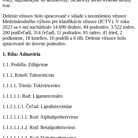
tvar.
Delenie vírusov bolo spracované v súlade s taxonómiou vírusov
Medzinárodného výboru pre klasifikáciu vírusov (ICTV). V roku
2023 sa v nej nachádzalo 14.690 druhov, 84 podrodov, 3.522 rodov,
200 podčeľadí, 314 čeľadí, 11 podradov, 81 radov, 41 tried, 2
podkmene, 18 kmeňov, 10 podríši a 6 ríši. Delenie vírusov bolo
spracované do úrovne podrodov.
1. Ríša: Adnaviria
1.1. Podríša: Zilligvirae
1.1.1. Kmeň: Taleaviricota
1.1.1.1. Trieda: Tokiviricestes
1.1.1.1.1. Rad: Ligamenvirales
1.1.1.1.1.1. Čeľad: Lipothrixviridae
1.1.1.1.1.1.1. Rod: Alphalipothrixvirus
1.1.1.1.1.1.2. Rod: Betalipothrixvirus
1.1.1.1.1.1.3. Rod: Deltalipothrixvirus