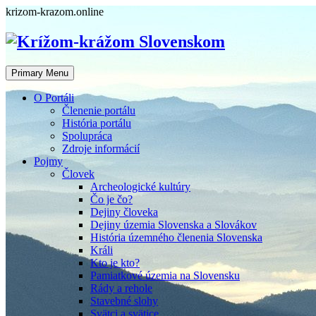
Skip
krizom-krazom.online
to
content
Primary Menu
O Portáli
Členenie portálu
História portálu
Spolupráca
Zdroje informácií
Pojmy
Človek
Archeologické kultúry
Čo je čo?
Dejiny človeka
Dejiny územia Slovenska a Slovákov
História územného členenia Slovenska
Králi
Kto je kto?
Pamiatkové územia na Slovensku
Rády a rehole
Stavebné slohy
Svätci a svätice