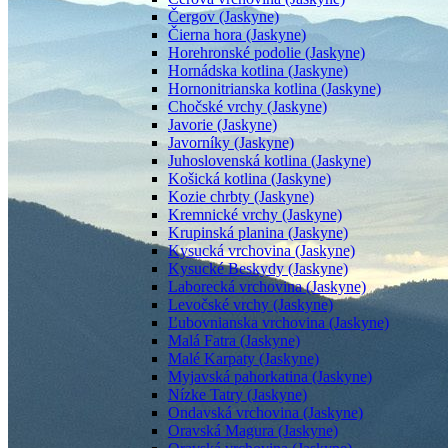
Čergov (Jaskyne)
Čierna hora (Jaskyne)
Horehronské podolie (Jaskyne)
Hornádska kotlina (Jaskyne)
Hornonitrianska kotlina (Jaskyne)
Chočské vrchy (Jaskyne)
Javorie (Jaskyne)
Javorníky (Jaskyne)
Juhoslovenská kotlina (Jaskyne)
Košická kotlina (Jaskyne)
Kozie chrbty (Jaskyne)
Kremnické vrchy (Jaskyne)
Krupinská planina (Jaskyne)
Kysucká vrchovina (Jaskyne)
Kysucké Beskydy (Jaskyne)
Laborecká vrchovina (Jaskyne)
Levočské vrchy (Jaskyne)
Ľubovnianska vrchovina (Jaskyne)
Malá Fatra (Jaskyne)
Malé Karpaty (Jaskyne)
Myjavská pahorkatina (Jaskyne)
Nízke Tatry (Jaskyne)
Ondavská vrchovina (Jaskyne)
Oravská Magura (Jaskyne)