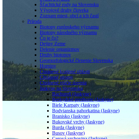
Šľachtické rody na Slovensku
Vývojové druhy človeka
Zoznam miest, obcí a ich častí
Príroda
Biotopy európskeho významu
Biotopy národného významu
Čo je čo?
Dejiny Zeme
Delenie organizmov
Druhy biotopov
Geomorfologické členenie Slovenska
Horniny
Chránené krajinné oblasti
Chránené stromy
Chránené vtáčie územia
Jaskyne na Slovensku
Bachureň (Jaskyne)
Beskydské predhorie (Jaskyne)
Biele Karpaty (Jaskyne)
Bodvianska pahorkatina (Jaskyne)
Branisko (Jaskyne)
Bukovské vrchy (Jaskyne)
Burda (Jaskyne)
Busov (Jaskyne)
Cerová vrchovina (Jaskyne)