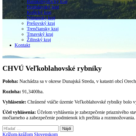
Banskobystrický kraj
Bratislavský kraj
Košický kraj
Nitriansky kraj
Prešovský kraj
Trenčiansky kraj
Trnavský kraj
Žilinský kraj
Kontakt
CHVÚ Veľkoblahovské rybníky
Poloha:
Nachádza sa v okrese Dunajská Streda, v katastri obcí Orec
Rozloha:
91,3400ha.
Vyhlásenie:
Chránené vtáčie územie Veľkoblahovské rybníky bolo v
Účel vyhlásenia:
Účelom vyhlásenia je zabezpečenie priaznivého st
močiarneho a zabezpečenie podmienok ich prežitia a rozmnožovania.
Hľadať:
Krížom-krážom Slovenskom