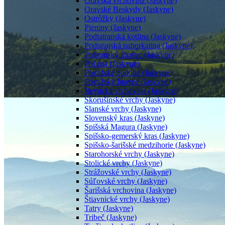
Oravská vrchovina (Jaskyne)
Oravské Beskydy (Jaskyne)
Ostrôžky (Jaskyne)
Pieniny (Jaskyne)
Podtatranská kotlina (Jaskyne)
Podunajská pahorkatina (Jaskyne)
Pohronský Inovec (Jaskyne)
Poľana (Jaskyne)
Považské podolie (Jaskyne)
Považský Inovec (Jaskyne)
Revúcka vrchovina (Jaskyne)
Skorušinské vrchy (Jaskyne)
Slanské vrchy (Jaskyne)
Slovenský kras (Jaskyne)
Spišská Magura (Jaskyne)
Spišsko-gemerský kras (Jaskyne)
Spišsko-šarišské medzihorie (Jaskyne)
Starohorské vrchy (Jaskyne)
Stolické vrchy (Jaskyne)
Strážovské vrchy (Jaskyne)
Súľovské vrchy (Jaskyne)
Šarišská vrchovina (Jaskyne)
Štiavnické vrchy (Jaskyne)
Tatry (Jaskyne)
Tribeč (Jaskyne)