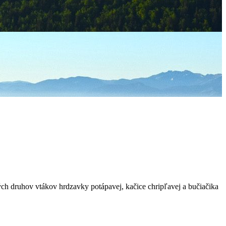
h druhov vtákov hrdzavky potápavej, kačice chripľavej a bučiačika