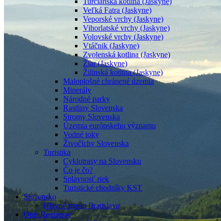
Turčianska kotlina (Jaskyne)
Veľká Fatra (Jaskyne)
Veporské vrchy (Jaskyne)
Vihorlatské vrchy (Jaskyne)
Volovské vrchy (Jaskyne)
Vtáčnik (Jaskyne)
Zvolenská kotlina (Jaskyne)
Žiar (Jaskyne)
Žilinská kotlina (Jaskyne)
Maloplošné chránené územia
Minerály
Národné parky
Rastliny Slovenska
Stromy Slovenska
Územia európskeho významu
Vodné toky
Živočíchy Slovenska
Turistika
Cyklotrasy na Slovensku
Čo je čo?
Splavnosť riek
Turistické chodníky KST
Slovensko
Hlavné mesto Bratislava
Opis Regiónov