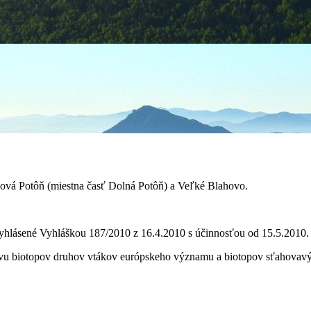
hová Potôň (miestna časť Dolná Potôň) a Veľké Blahovo.
yhlásené Vyhláškou 187/2010 z 16.4.2010 s účinnosťou od 15.5.2010.
avu biotopov druhov vtákov európskeho významu a biotopov sťahovavýc