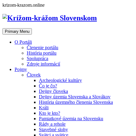
Skip
krizom-krazom.online
to
content
Primary Menu
O Portáli
Členenie portálu
História portálu
Spolupráca
Zdroje informácií
Pojmy
Človek
Archeologické kultúry
Čo je čo?
Dejiny človeka
Dejiny územia Slovenska a Slovákov
História územného členenia Slovenska
Králi
Kto je kto?
Pamiatkové územia na Slovensku
Rády a rehole
Stavebné slohy
Svätci a svätice