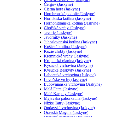
Čergov (Jaskyne)
Čierna hora (Jaskyne)
Horehronské podolie (Jaskyne)
Hornádska kotlina (Jaskyne)
Hornonitrianska kotlina (Jaskyne)
Chočské vrchy (Jaskyne)
Javorie (Jaskyne)
Javorníky (Jaskyne)
Juhoslovenská kotlina (Jaskyne)
Košická kotlina (Jaskyne)
Kozie chrbty (Jaskyne)
Kremnické vrchy (Jaskyne)
Krupinská planina (Jaskyne)
Kysucká vrchovina (Jaskyne)
Kysucké Beskydy (Jaskyne)
Laborecká vrchovina (Jaskyne)
Levočské vrchy (Jaskyne)
Ľubovnianska vrchovina (Jaskyne)
Malá Fatra (Jaskyne)
Malé Karpaty (Jaskyne)
Myjavská pahorkatina (Jaskyne)
Nízke Tatry (Jaskyne)
Ondavská vrchovina (Jaskyne)
Oravská Magura (Jaskyne)