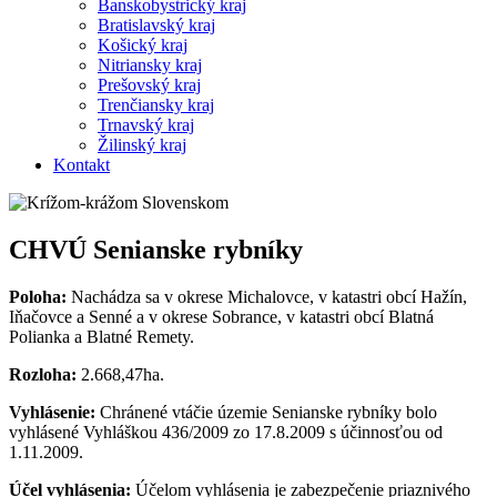
Banskobystrický kraj
Bratislavský kraj
Košický kraj
Nitriansky kraj
Prešovský kraj
Trenčiansky kraj
Trnavský kraj
Žilinský kraj
Kontakt
CHVÚ Senianske rybníky
Poloha:
Nachádza sa v okrese Michalovce, v katastri obcí Hažín,
Iňačovce a Senné a v okrese Sobrance, v katastri obcí Blatná
Polianka a Blatné Remety.
Rozloha:
2.668,47ha.
Vyhlásenie:
Chránené vtáčie územie Senianske rybníky bolo
vyhlásené Vyhláškou 436/2009 zo 17.8.2009 s účinnosťou od
1.11.2009.
Účel vyhlásenia:
Účelom vyhlásenia je zabezpečenie priaznivého