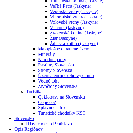
Turčianska kotlina (Jaskyne)
Veľká Fatra (Jaskyne)
Veporské vrchy (Jaskyne)
Vihorlatské vrchy (Jaskyne)
Volovské vrchy (Jaskyne)
Vtáčnik (Jaskyne)
Zvolenská kotlina (Jaskyne)
Žiar (Jaskyne)
Žilinská kotlina (Jaskyne)
Maloplošné chránené územia
Minerály
Národné parky
Rastliny Slovenska
Stromy Slovenska
Územia európskeho významu
Vodné toky
Živočíchy Slovenska
Turistika
Cyklotrasy na Slovensku
Čo je čo?
Splavnosť riek
Turistické chodníky KST
Slovensko
Hlavné mesto Bratislava
Opis Regiónov