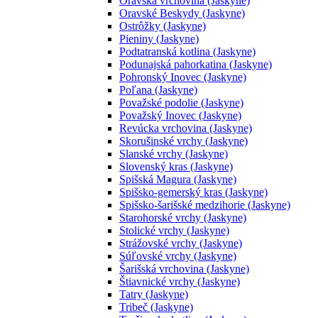
Oravská vrchovina (Jaskyne)
Oravské Beskydy (Jaskyne)
Ostrôžky (Jaskyne)
Pieniny (Jaskyne)
Podtatranská kotlina (Jaskyne)
Podunajská pahorkatina (Jaskyne)
Pohronský Inovec (Jaskyne)
Poľana (Jaskyne)
Považské podolie (Jaskyne)
Považský Inovec (Jaskyne)
Revúcka vrchovina (Jaskyne)
Skorušinské vrchy (Jaskyne)
Slanské vrchy (Jaskyne)
Slovenský kras (Jaskyne)
Spišská Magura (Jaskyne)
Spišsko-gemerský kras (Jaskyne)
Spišsko-šarišské medzihorie (Jaskyne)
Starohorské vrchy (Jaskyne)
Stolické vrchy (Jaskyne)
Strážovské vrchy (Jaskyne)
Súľovské vrchy (Jaskyne)
Šarišská vrchovina (Jaskyne)
Štiavnické vrchy (Jaskyne)
Tatry (Jaskyne)
Tribeč (Jaskyne)