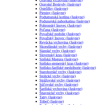
Oravská vrchovina (Jaskyne)
Oravské Beskydy (Jaskyne)
Ostrôžky (Jaskyne)
Pieniny (Jaskyne)
Podtatranská kotlina (Jaskyne)
Podunajská pahorkatina (Jaskyne)
Pohronský Inovec (Jaskyne)
Poľana (Jaskyne)
Považské podolie (Jaskyne)
Považský Inovec (Jaskyne)
Revúcka vrchovina (Jaskyne)
Skorušinské vrchy (Jaskyne)
Slanské vrchy (Jaskyne)
Slovenský kras (Jaskyne)
Spišská Magura (Jaskyne)
Spišsko-gemerský kras (Jaskyne)
Spišsko-šarišské medzihorie (Jaskyne)
Starohorské vrchy (Jaskyne)
Stolické vrchy (Jaskyne)
Strážovské vrchy (Jaskyne)
Súľovské vrchy (Jaskyne)
Šarišská vrchovina (Jaskyne)
Štiavnické vrchy (Jaskyne)
Tatry (Jaskyne)
Tribeč (Jaskyne)