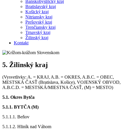
Banskobystrický kraj
Bratislavský kraj
Košický kraj
Nitriansky kraj
Prešovský kraj
Trenčiansky kraj
Trnavský kraj
Žilinský kraj
Kontakt
5. Žilinský kraj
(Vysvetlivky: A. = KRAJ, A.B. = OKRES, A.B.C. = OBEC,
MESTSKÁ ČASŤ (Bratislava, Košice), VOJENSKÝ OBVOD,
A.B.C.D. = MESTSKÁ/MIESTNA ČASŤ, (M) = MESTO)
5.1. Okres Bytča
5.1.1. BYTČA (M)
5.1.1.1. Beňov
5.1.1.2. Hliník nad Váhom