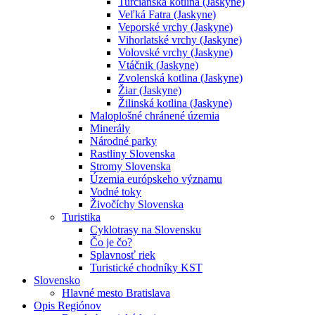
Turčianska kotlina (Jaskyne)
Veľká Fatra (Jaskyne)
Veporské vrchy (Jaskyne)
Vihorlatské vrchy (Jaskyne)
Volovské vrchy (Jaskyne)
Vtáčnik (Jaskyne)
Zvolenská kotlina (Jaskyne)
Žiar (Jaskyne)
Žilinská kotlina (Jaskyne)
Maloplošné chránené územia
Minerály
Národné parky
Rastliny Slovenska
Stromy Slovenska
Územia európskeho významu
Vodné toky
Živočíchy Slovenska
Turistika
Cyklotrasy na Slovensku
Čo je čo?
Splavnosť riek
Turistické chodníky KST
Slovensko
Hlavné mesto Bratislava
Opis Regiónov