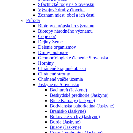
Šľachtické rody na Slovensku
Vývojové druhy človeka
Zoznam miest, obcí a ich častí
Príroda
Biotopy európskeho významu
Biotopy národného významu
Čo je čo?
Dejiny Zeme
Delenie organizmov
Druhy biotopov
Geomorfologické členenie Slovenska
Horniny
Chránené krajinné oblasti
Chránené stromy
Chránené vtáčie územia
Jaskyne na Slovensku
Bachureň (Jaskyne)
Beskydské predhorie (Jaskyne)
Biele Karpaty (Jaskyne)
Bodvianska pahorkatina (Jaskyne)
Branisko (Jaskyne)
Bukovské vrchy (Jaskyne)
Burda (Jaskyne)
Busov (Jaskyne)
Cerová vrchovina (Jaskyne)