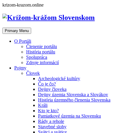
Skip
krizom-krazom.online
to
content
Primary Menu
O Portáli
Členenie portálu
História portálu
Spolupráca
Zdroje informácií
Pojmy
Človek
Archeologické kultúry
Čo je čo?
Dejiny človeka
Dejiny územia Slovenska a Slovákov
História územného členenia Slovenska
Králi
Kto je kto?
Pamiatkové územia na Slovensku
Rády a rehole
Stavebné slohy
Svätci a svätice