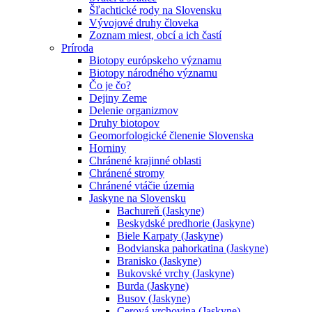
Šľachtické rody na Slovensku
Vývojové druhy človeka
Zoznam miest, obcí a ich častí
Príroda
Biotopy európskeho významu
Biotopy národného významu
Čo je čo?
Dejiny Zeme
Delenie organizmov
Druhy biotopov
Geomorfologické členenie Slovenska
Horniny
Chránené krajinné oblasti
Chránené stromy
Chránené vtáčie územia
Jaskyne na Slovensku
Bachureň (Jaskyne)
Beskydské predhorie (Jaskyne)
Biele Karpaty (Jaskyne)
Bodvianska pahorkatina (Jaskyne)
Branisko (Jaskyne)
Bukovské vrchy (Jaskyne)
Burda (Jaskyne)
Busov (Jaskyne)
Cerová vrchovina (Jaskyne)