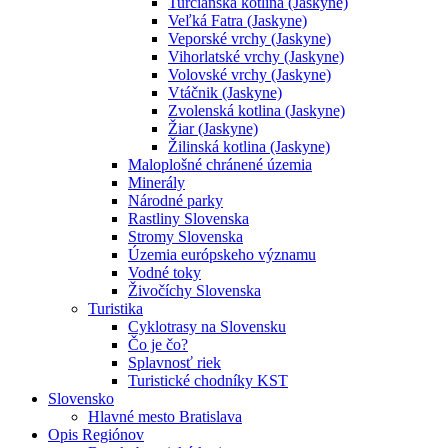
Turčianska kotlina (Jaskyne)
Veľká Fatra (Jaskyne)
Veporské vrchy (Jaskyne)
Vihorlatské vrchy (Jaskyne)
Volovské vrchy (Jaskyne)
Vtáčnik (Jaskyne)
Zvolenská kotlina (Jaskyne)
Žiar (Jaskyne)
Žilinská kotlina (Jaskyne)
Maloplošné chránené územia
Minerály
Národné parky
Rastliny Slovenska
Stromy Slovenska
Územia európskeho významu
Vodné toky
Živočíchy Slovenska
Turistika
Cyklotrasy na Slovensku
Čo je čo?
Splavnosť riek
Turistické chodníky KST
Slovensko
Hlavné mesto Bratislava
Opis Regiónov