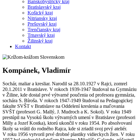
Banskobystrický kraj
Bratislavský kraj
Košický kraj
Nitriansky kraj
Prešovský kraj
Trenčiansky kraj
Trnavský kraj
Žilinský kraj
Kontakt
Kompánek, Vladimír
Sochár, maliar a kresliar. Narodil sa 28.10.1927 v Rajci, zomrel
20.1.2011 v Bratislave. V rokoch 1939-1947 študoval na Gymnáziu
v Žiline, kde dostal prvé výtvarné poučenia od profesora gymnázia,
sochára S. Bíroša. V rokoch 1947-1949 študoval na Pedagogickej
fakulte SVŠT v Bratislave na Oddelení kreslenia a maľovania
SVŠT (profesori G. Mallý, J. Mudroch a K. Sokol). V roku 1949
prestúpil na Vysokú školu výtvarných umení v Bratislave (profesori
Milly a Jozef Kostka), ktorú ukončil v roku 1954. Po absolvovaní
školy sa vrátil do rodného Rajca, kde si zriadil svoj prvý ateliér.
V roku 1956 vytvoril prvé drobné plastiky vidieckych žien. V roku
1957 bol spoluzakladateľom Skupiny Mikuláša Galandu, zúčastnil