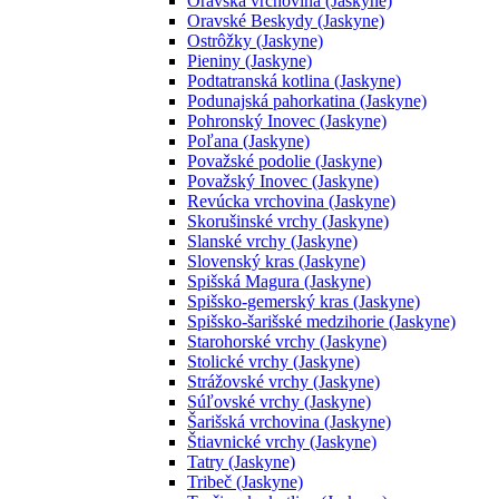
Oravská vrchovina (Jaskyne)
Oravské Beskydy (Jaskyne)
Ostrôžky (Jaskyne)
Pieniny (Jaskyne)
Podtatranská kotlina (Jaskyne)
Podunajská pahorkatina (Jaskyne)
Pohronský Inovec (Jaskyne)
Poľana (Jaskyne)
Považské podolie (Jaskyne)
Považský Inovec (Jaskyne)
Revúcka vrchovina (Jaskyne)
Skorušinské vrchy (Jaskyne)
Slanské vrchy (Jaskyne)
Slovenský kras (Jaskyne)
Spišská Magura (Jaskyne)
Spišsko-gemerský kras (Jaskyne)
Spišsko-šarišské medzihorie (Jaskyne)
Starohorské vrchy (Jaskyne)
Stolické vrchy (Jaskyne)
Strážovské vrchy (Jaskyne)
Súľovské vrchy (Jaskyne)
Šarišská vrchovina (Jaskyne)
Štiavnické vrchy (Jaskyne)
Tatry (Jaskyne)
Tribeč (Jaskyne)