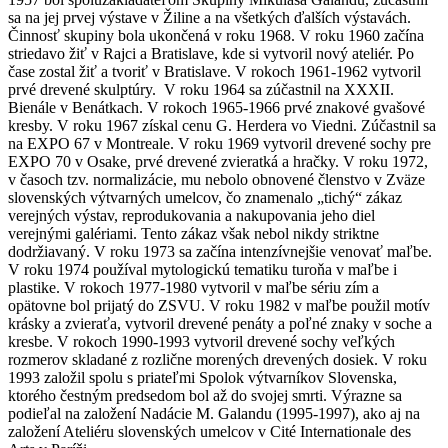
sa na jej prvej výstave v Žiline a na všetkých ďalších výstavách.
Činnosť skupiny bola ukončená v roku 1968. V roku 1960 začína
striedavo žiť v Rajci a Bratislave, kde si vytvoril nový ateliér. Po
čase zostal žiť a tvoriť v Bratislave. V rokoch 1961-1962 vytvoril
prvé drevené skulptúry. V roku 1964 sa zúčastnil na XXXII.
Bienále v Benátkach. V rokoch 1965-1966 prvé znakové gvašové
kresby. V roku 1967 získal cenu G. Herdera vo Viedni. Zúčastnil sa
na EXPO 67 v Montreale. V roku 1969 vytvoril drevené sochy pre
EXPO 70 v Osake, prvé drevené zvieratká a hračky. V roku 1972,
v časoch tzv. normalizácie, mu nebolo obnovené členstvo v Zväze
slovenských výtvarných umelcov, čo znamenalo „tichý“ zákaz
verejných výstav, reprodukovania a nakupovania jeho diel
verejnými galériami. Tento zákaz však nebol nikdy striktne
dodržiavaný. V roku 1973 sa začína intenzívnejšie venovať maľbe.
V roku 1974 používal mytologickú tematiku turoňa v maľbe i
plastike. V rokoch 1977-1980 vytvoril v maľbe sériu zím a
opätovne bol prijatý do ZSVU. V roku 1982 v maľbe použil motív
krásky a zvieraťa, vytvoril drevené penáty a poľné znaky v soche a
kresbe. V rokoch 1990-1993 vytvoril drevené sochy veľkých
rozmerov skladané z rozlične morených drevených dosiek. V roku
1993 založil spolu s priateľmi Spolok výtvarníkov Slovenska,
ktorého čestným predsedom bol až do svojej smrti. Výrazne sa
podieľal na založení Nadácie M. Galandu (1995-1997), ako aj na
založení Ateliéru slovenských umelcov v Cité Internationale des