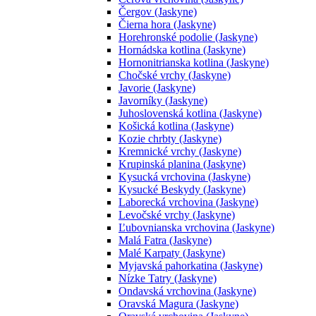
Čergov (Jaskyne)
Čierna hora (Jaskyne)
Horehronské podolie (Jaskyne)
Hornádska kotlina (Jaskyne)
Hornonitrianska kotlina (Jaskyne)
Chočské vrchy (Jaskyne)
Javorie (Jaskyne)
Javorníky (Jaskyne)
Juhoslovenská kotlina (Jaskyne)
Košická kotlina (Jaskyne)
Kozie chrbty (Jaskyne)
Kremnické vrchy (Jaskyne)
Krupinská planina (Jaskyne)
Kysucká vrchovina (Jaskyne)
Kysucké Beskydy (Jaskyne)
Laborecká vrchovina (Jaskyne)
Levočské vrchy (Jaskyne)
Ľubovnianska vrchovina (Jaskyne)
Malá Fatra (Jaskyne)
Malé Karpaty (Jaskyne)
Myjavská pahorkatina (Jaskyne)
Nízke Tatry (Jaskyne)
Ondavská vrchovina (Jaskyne)
Oravská Magura (Jaskyne)