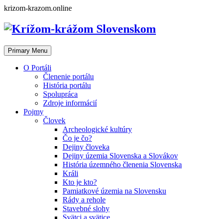
Skip
krizom-krazom.online
to
content
Primary Menu
O Portáli
Členenie portálu
História portálu
Spolupráca
Zdroje informácií
Pojmy
Človek
Archeologické kultúry
Čo je čo?
Dejiny človeka
Dejiny územia Slovenska a Slovákov
História územného členenia Slovenska
Králi
Kto je kto?
Pamiatkové územia na Slovensku
Rády a rehole
Stavebné slohy
Svätci a svätice