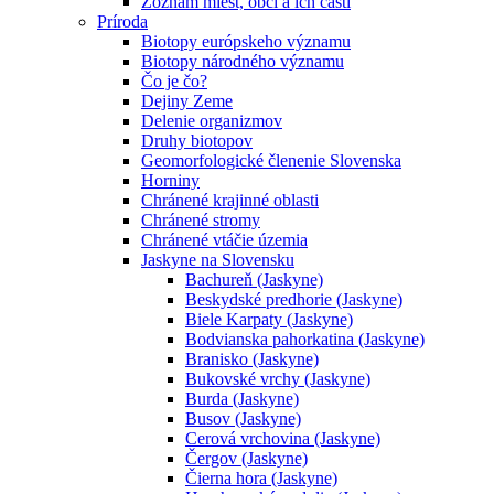
Zoznam miest, obcí a ich častí
Príroda
Biotopy európskeho významu
Biotopy národného významu
Čo je čo?
Dejiny Zeme
Delenie organizmov
Druhy biotopov
Geomorfologické členenie Slovenska
Horniny
Chránené krajinné oblasti
Chránené stromy
Chránené vtáčie územia
Jaskyne na Slovensku
Bachureň (Jaskyne)
Beskydské predhorie (Jaskyne)
Biele Karpaty (Jaskyne)
Bodvianska pahorkatina (Jaskyne)
Branisko (Jaskyne)
Bukovské vrchy (Jaskyne)
Burda (Jaskyne)
Busov (Jaskyne)
Cerová vrchovina (Jaskyne)
Čergov (Jaskyne)
Čierna hora (Jaskyne)