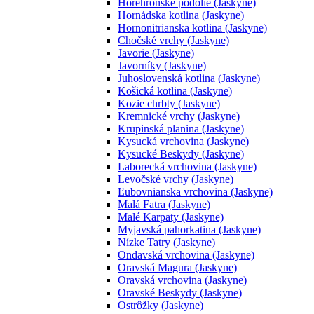
Horehronské podolie (Jaskyne)
Hornádska kotlina (Jaskyne)
Hornonitrianska kotlina (Jaskyne)
Chočské vrchy (Jaskyne)
Javorie (Jaskyne)
Javorníky (Jaskyne)
Juhoslovenská kotlina (Jaskyne)
Košická kotlina (Jaskyne)
Kozie chrbty (Jaskyne)
Kremnické vrchy (Jaskyne)
Krupinská planina (Jaskyne)
Kysucká vrchovina (Jaskyne)
Kysucké Beskydy (Jaskyne)
Laborecká vrchovina (Jaskyne)
Levočské vrchy (Jaskyne)
Ľubovnianska vrchovina (Jaskyne)
Malá Fatra (Jaskyne)
Malé Karpaty (Jaskyne)
Myjavská pahorkatina (Jaskyne)
Nízke Tatry (Jaskyne)
Ondavská vrchovina (Jaskyne)
Oravská Magura (Jaskyne)
Oravská vrchovina (Jaskyne)
Oravské Beskydy (Jaskyne)
Ostrôžky (Jaskyne)