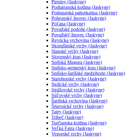
Pieniny (Jaskyne)
Podtatranská kotlina (Jaskyne)
Podunajská pahorkatina (Jaskyne)
Pohronský Inovec (Jaskyne)
Poľana (Jaskyne)
Považské podolie (Jaskyne)
Považský Inovec (Jaskyne)
Revúcka vrchovina (Jaskyne)
Skorušinské vrchy (Jaskyne)
Slanské vrchy (Jaskyne)
Slovenský kras (Jaskyne)
Spišská Magura (Jaskyne)
Spišsko-gemerský kras (Jaskyne)
Spišsko-šarišské medzihorie (Jaskyne)
Starohorské vrchy (Jaskyne)
Stolické vrchy (Jaskyne)
Strážovské vrchy (Jaskyne)
Súľovské vrchy (Jaskyne)
Šarišská vrchovina (Jaskyne)
Štiavnické vrchy (Jaskyne)
Tatry (Jaskyne)
Tribeč (Jaskyne)
Turčianska kotlina (Jaskyne)
Veľká Fatra (Jaskyne)
Veporské vrchy (Jaskyne)