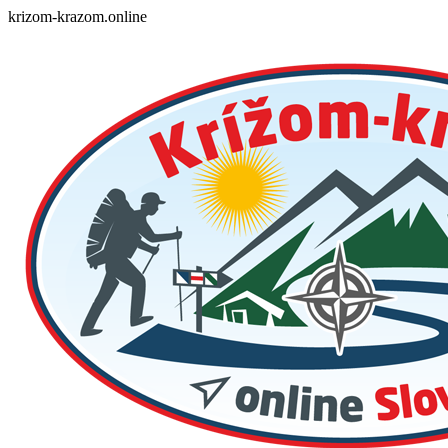
Skip
krizom-krazom.online
to
content