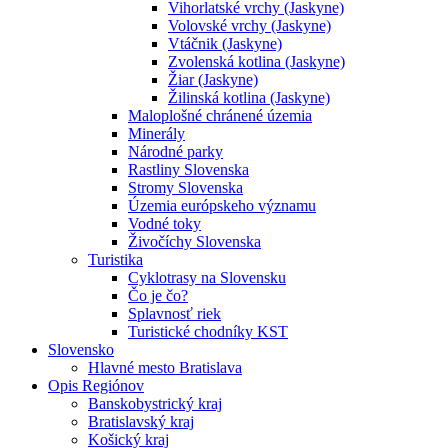
Vihorlatské vrchy (Jaskyne)
Volovské vrchy (Jaskyne)
Vtáčnik (Jaskyne)
Zvolenská kotlina (Jaskyne)
Žiar (Jaskyne)
Žilinská kotlina (Jaskyne)
Maloplošné chránené územia
Minerály
Národné parky
Rastliny Slovenska
Stromy Slovenska
Územia európskeho významu
Vodné toky
Živočíchy Slovenska
Turistika
Cyklotrasy na Slovensku
Čo je čo?
Splavnosť riek
Turistické chodníky KST
Slovensko
Hlavné mesto Bratislava
Opis Regiónov
Banskobystrický kraj
Bratislavský kraj
Košický kraj