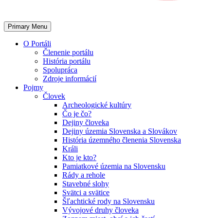
Primary Menu
O Portáli
Členenie portálu
História portálu
Spolupráca
Zdroje informácií
Pojmy
Človek
Archeologické kultúry
Čo je čo?
Dejiny človeka
Dejiny územia Slovenska a Slovákov
História územného členenia Slovenska
Králi
Kto je kto?
Pamiatkové územia na Slovensku
Rády a rehole
Stavebné slohy
Svätci a svätice
Šľachtické rody na Slovensku
Vývojové druhy človeka