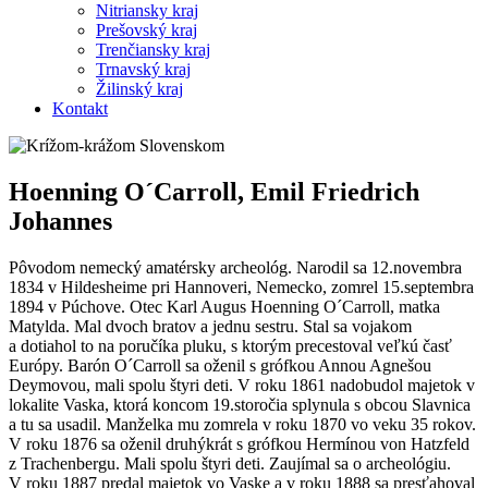
Nitriansky kraj
Prešovský kraj
Trenčiansky kraj
Trnavský kraj
Žilinský kraj
Kontakt
Hoenning O´Carroll, Emil Friedrich
Johannes
Pôvodom nemecký amatérsky archeológ. Narodil sa 12.novembra
1834 v Hildesheime pri Hannoveri, Nemecko, zomrel 15.septembra
1894 v Púchove. Otec Karl Augus Hoenning O´Carroll, matka
Matylda. Mal dvoch bratov a jednu sestru. Stal sa vojakom
a dotiahol to na poručíka pluku, s ktorým precestoval veľkú časť
Európy. Barón O´Carroll sa oženil s grófkou Annou Agnešou
Deymovou, mali spolu štyri deti. V roku 1861 nadobudol majetok v
lokalite Vaska, ktorá koncom 19.storočia splynula s obcou Slavnica
a tu sa usadil. Manželka mu zomrela v roku 1870 vo veku 35 rokov.
V roku 1876 sa oženil druhýkrát s grófkou Hermínou von Hatzfeld
z Trachenbergu. Mali spolu štyri deti. Zaujímal sa o archeológiu.
V roku 1887 predal majetok vo Vaske a v roku 1888 sa presťahoval