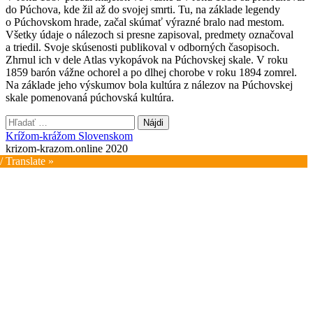
do Púchova, kde žil až do svojej smrti. Tu, na základe legendy
o Púchovskom hrade, začal skúmať výrazné bralo nad mestom.
Všetky údaje o nálezoch si presne zapisoval, predmety označoval
a triedil. Svoje skúsenosti publikoval v odborných časopisoch.
Zhrnul ich v dele Atlas vykopávok na Púchovskej skale. V roku
1859 barón vážne ochorel a po dlhej chorobe v roku 1894 zomrel.
Na základe jeho výskumov bola kultúra z nálezov na Púchovskej
skale pomenovaná púchovská kultúra.
Hľadať:
Krížom-krážom Slovenskom
krizom-krazom.online 2020
/ Translate »