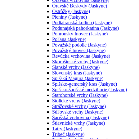
Oravská vrchovina (Jaskyne)
Oravské Beskydy (Jaskyne)
Ostrôžky (Jaskyne)
Pieniny (Jaskyne)
Podtatranská kotlina (Jaskyne)
Podunajská pahorkatina (Jaskyne)
Pohronský Inovec (Jaskyne)
Poľana (Jaskyne)
Považské podolie (Jaskyne)
Považský Inovec (Jaskyne)
Revúcka vrchovina (Jaskyne)
Skorušinské vrchy (Jaskyne)
Slanské vrchy (Jaskyne)
Slovenský kras (Jaskyne)
Spišská Magura (Jaskyne)
Spišsko-gemerský kras (Jaskyne)
Spišsko-šarišské medzihorie (Jaskyne)
Starohorské vrchy (Jaskyne)
Stolické vrchy (Jaskyne)
Strážovské vrchy (Jaskyne)
Súľovské vrchy (Jaskyne)
Šarišská vrchovina (Jaskyne)
Štiavnické vrchy (Jaskyne)
Tatry (Jaskyne)
Tribeč (Jaskyne)