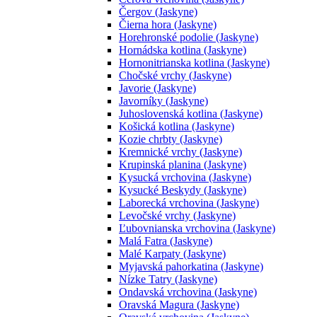
Čergov (Jaskyne)
Čierna hora (Jaskyne)
Horehronské podolie (Jaskyne)
Hornádska kotlina (Jaskyne)
Hornonitrianska kotlina (Jaskyne)
Chočské vrchy (Jaskyne)
Javorie (Jaskyne)
Javorníky (Jaskyne)
Juhoslovenská kotlina (Jaskyne)
Košická kotlina (Jaskyne)
Kozie chrbty (Jaskyne)
Kremnické vrchy (Jaskyne)
Krupinská planina (Jaskyne)
Kysucká vrchovina (Jaskyne)
Kysucké Beskydy (Jaskyne)
Laborecká vrchovina (Jaskyne)
Levočské vrchy (Jaskyne)
Ľubovnianska vrchovina (Jaskyne)
Malá Fatra (Jaskyne)
Malé Karpaty (Jaskyne)
Myjavská pahorkatina (Jaskyne)
Nízke Tatry (Jaskyne)
Ondavská vrchovina (Jaskyne)
Oravská Magura (Jaskyne)