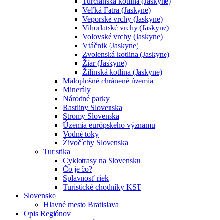
Turčianska kotlina (Jaskyne)
Veľká Fatra (Jaskyne)
Veporské vrchy (Jaskyne)
Vihorlatské vrchy (Jaskyne)
Volovské vrchy (Jaskyne)
Vtáčnik (Jaskyne)
Zvolenská kotlina (Jaskyne)
Žiar (Jaskyne)
Žilinská kotlina (Jaskyne)
Maloplošné chránené územia
Minerály
Národné parky
Rastliny Slovenska
Stromy Slovenska
Územia európskeho významu
Vodné toky
Živočíchy Slovenska
Turistika
Cyklotrasy na Slovensku
Čo je čo?
Splavnosť riek
Turistické chodníky KST
Slovensko
Hlavné mesto Bratislava
Opis Regiónov