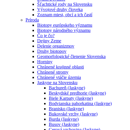
Šľachtické rody na Slovensku
Vývojové druhy človeka
Zoznam miest, obcí a ich častí
Príroda
Biotopy európskeho významu
Biotopy národného významu
Čo je čo?
Dejiny Zeme
Delenie organizmov
Druhy biotopov
Geomorfologické členenie Slovenska
Horniny
Chránené krajinné oblasti
Chránené stromy
Chránené vtáčie územia
Jaskyne na Slovensku
Bachureň (Jaskyne)
Beskydské predhorie (Jaskyne)
Biele Karpaty (Jaskyne)
Bodvianska pahorkatina (Jaskyne)
Branisko (Jaskyne)
Bukovské vrchy (Jaskyne)
Burda (Jaskyne)
Busov (Jaskyne)
Cerová vrchovina (Jaskyne)