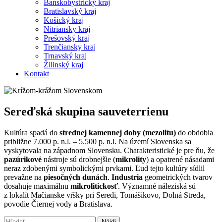
Banskobystrický kraj
Bratislavský kraj
Košický kraj
Nitriansky kraj
Prešovský kraj
Trenčiansky kraj
Trnavský kraj
Žilinský kraj
Kontakt
Sereďská skupina sauveterrienu
Kultúra spadá do
strednej kamennej doby (mezolitu)
do obdobia
približne 7.000 p. n.l. – 5.500 p. n.l. Na území Slovenska sa
vyskytovala na západnom Slovensku. Charakteristické je pre ňu, že
pazúrikové
nástroje sú drobnejšie (
mikrolity
) a opatrené násadami
neraz zdobenými symbolickými prvkami. Ľud tejto kultúry sídlil
prevažne na
piesočných dunách
.
Industria
geometrických tvarov
dosahuje maximálnu
mikrolitickosť
. Významné náleziská sú
z lokalít Mačianske vŕšky pri Seredi, Tomášikovo, Dolná Streda,
povodie Čiernej vody a Bratislava.
Hľadať: