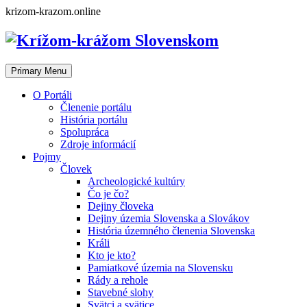
Skip
krizom-krazom.online
to
content
Primary Menu
O Portáli
Členenie portálu
História portálu
Spolupráca
Zdroje informácií
Pojmy
Človek
Archeologické kultúry
Čo je čo?
Dejiny človeka
Dejiny územia Slovenska a Slovákov
História územného členenia Slovenska
Králi
Kto je kto?
Pamiatkové územia na Slovensku
Rády a rehole
Stavebné slohy
Svätci a svätice