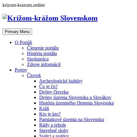
Skip
krizom-krazom.online
to
content
Primary Menu
O Portáli
Členenie portálu
História portálu
Spolupráca
Zdroje informácií
Pojmy
Človek
Archeologické kultúry
Čo je čo?
Dejiny človeka
Dejiny územia Slovenska a Slovákov
História územného členenia Slovenska
Králi
Kto je kto?
Pamiatkové územia na Slovensku
Rády a rehole
Stavebné slohy
Svätci a svätice