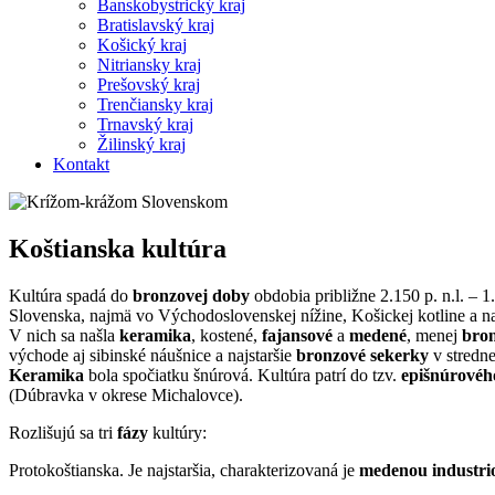
Banskobystrický kraj
Bratislavský kraj
Košický kraj
Nitriansky kraj
Prešovský kraj
Trenčiansky kraj
Trnavský kraj
Žilinský kraj
Kontakt
Koštianska kultúra
Kultúra spadá do
bronzovej doby
obdobia približne 2.150 p. n.l. – 1
Slovenska, najmä vo Východoslovenskej nížine, Košickej kotline a na
V nich sa našla
keramika
, kostené,
fajansové
a
medené
, menej
bro
východe aj sibinské náušnice a najstaršie
bronzové
sekerky
v stredne
Keramika
bola spočiatku šnúrová. Kultúra patrí do tzv.
epišnúrovéh
(Dúbravka v okrese Michalovce).
Rozlišujú sa tri
fázy
kultúry:
Protokoštianska. Je najstaršia, charakterizovaná je
medenou
industri