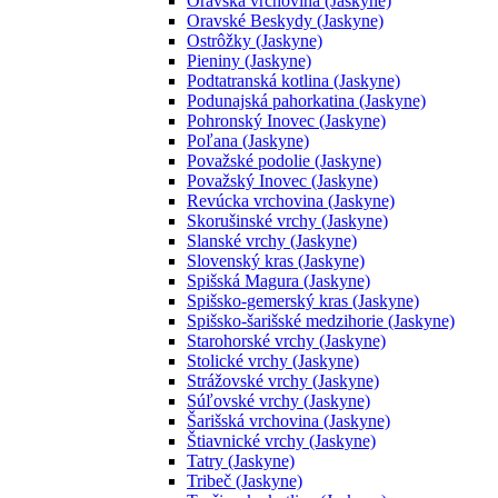
Oravská vrchovina (Jaskyne)
Oravské Beskydy (Jaskyne)
Ostrôžky (Jaskyne)
Pieniny (Jaskyne)
Podtatranská kotlina (Jaskyne)
Podunajská pahorkatina (Jaskyne)
Pohronský Inovec (Jaskyne)
Poľana (Jaskyne)
Považské podolie (Jaskyne)
Považský Inovec (Jaskyne)
Revúcka vrchovina (Jaskyne)
Skorušinské vrchy (Jaskyne)
Slanské vrchy (Jaskyne)
Slovenský kras (Jaskyne)
Spišská Magura (Jaskyne)
Spišsko-gemerský kras (Jaskyne)
Spišsko-šarišské medzihorie (Jaskyne)
Starohorské vrchy (Jaskyne)
Stolické vrchy (Jaskyne)
Strážovské vrchy (Jaskyne)
Súľovské vrchy (Jaskyne)
Šarišská vrchovina (Jaskyne)
Štiavnické vrchy (Jaskyne)
Tatry (Jaskyne)
Tribeč (Jaskyne)