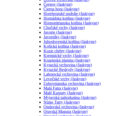
Čergov (Jaskyne)
Čierna hora (Jaskyne)
Horehronské podolie (Jaskyne)
Hornádska kotlina (Jaskyne)
Hornonitrianska kotlina (Jaskyne)
Chočské vrchy (Jaskyne)
Javorie (Jaskyne)
Javorníky (Jaskyne)
Juhoslovenská kotlina (Jaskyne)
Košická kotlina (Jaskyne)
Kozie chrbty (Jaskyne)
Kremnické vrchy (Jaskyne)
Krupinská planina (Jaskyne)
Kysucká vrchovina (Jaskyne)
Kysucké Beskydy (Jaskyne)
Laborecká vrchovina (Jaskyne)
Levočské vrchy (Jaskyne)
Ľubovnianska vrchovina (Jaskyne)
Malá Fatra (Jaskyne)
Malé Karpaty (Jaskyne)
Myjavská pahorkatina (Jaskyne)
Nízke Tatry (Jaskyne)
Ondavská vrchovina (Jaskyne)
Oravská Magura (Jaskyne)