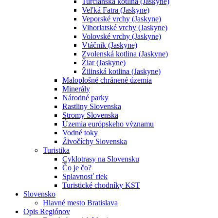
Turčianska kotlina (Jaskyne)
Veľká Fatra (Jaskyne)
Veporské vrchy (Jaskyne)
Vihorlatské vrchy (Jaskyne)
Volovské vrchy (Jaskyne)
Vtáčnik (Jaskyne)
Zvolenská kotlina (Jaskyne)
Žiar (Jaskyne)
Žilinská kotlina (Jaskyne)
Maloplošné chránené územia
Minerály
Národné parky
Rastliny Slovenska
Stromy Slovenska
Územia európskeho významu
Vodné toky
Živočíchy Slovenska
Turistika
Cyklotrasy na Slovensku
Čo je čo?
Splavnosť riek
Turistické chodníky KST
Slovensko
Hlavné mesto Bratislava
Opis Regiónov