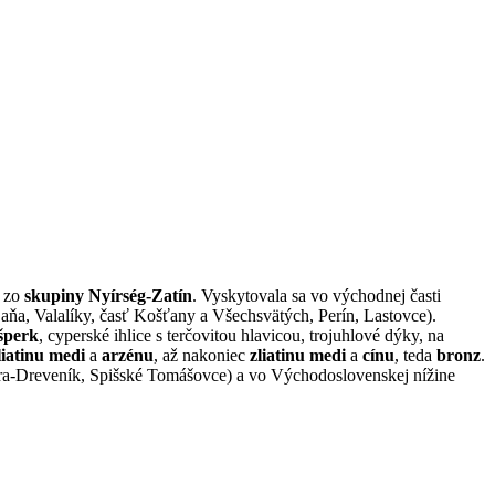
a zo
skupiny Nyírség-Zatín
. Vyskytovala sa vo východnej časti
aňa, Valalíky, časť Košťany a Všechsvätých, Perín, Lastovce).
šperk
, cyperské ihlice s terčovitou hlavicou, trojuhlové dýky, na
liatinu
medi
a
arzénu
, až nakoniec
zliatinu
medi
a
cínu
, teda
bronz
.
ehra-Dreveník, Spišské Tomášovce) a vo Východoslovenskej nížine