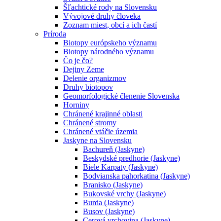
Šľachtické rody na Slovensku
Vývojové druhy človeka
Zoznam miest, obcí a ich častí
Príroda
Biotopy európskeho významu
Biotopy národného významu
Čo je čo?
Dejiny Zeme
Delenie organizmov
Druhy biotopov
Geomorfologické členenie Slovenska
Horniny
Chránené krajinné oblasti
Chránené stromy
Chránené vtáčie územia
Jaskyne na Slovensku
Bachureň (Jaskyne)
Beskydské predhorie (Jaskyne)
Biele Karpaty (Jaskyne)
Bodvianska pahorkatina (Jaskyne)
Branisko (Jaskyne)
Bukovské vrchy (Jaskyne)
Burda (Jaskyne)
Busov (Jaskyne)
Cerová vrchovina (Jaskyne)