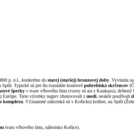
.800 p. n.l., konkrétne do
starej (staršej) bronzovej doby
. Vyvinula s
 Spiši. Typické sú pre ňu rozsiahle kostrové
pohrebiská
skrčencov
(Č
nzové
šperky
v tvare vŕbového listu (vzory sú asi z Kaukazu), drôtený
j Európe. Tieto výrobky najprv zhotovovali z
medi
, neskôr používali
z
o komplexu
. Významné náleziská sú v Košickej kotline, na Spiši (Ž
ou
tvaru vŕbového listu, nálezisko Košice).