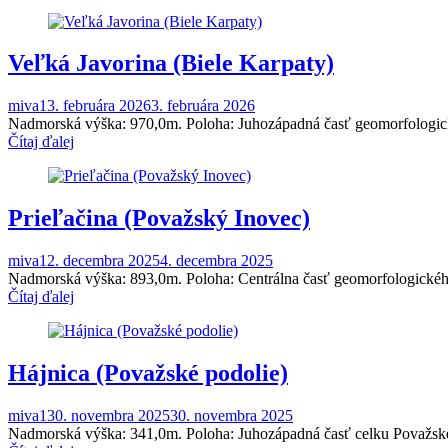
Veľká Javorina (Biele Karpaty)
miva1
3. februára 2026
3. februára 2026
Nadmorská výška: 970,0m. Poloha: Juhozápadná časť geomorfologickéh
Čítaj ďalej
Prieľačina (Považský Inovec)
miva1
2. decembra 2025
4. decembra 2025
Nadmorská výška: 893,0m. Poloha: Centrálna časť geomorfologickéh
Čítaj ďalej
Hájnica (Považské podolie)
miva1
30. novembra 2025
30. novembra 2025
Nadmorská výška: 341,0m. Poloha: Juhozápadná časť celku Považské p