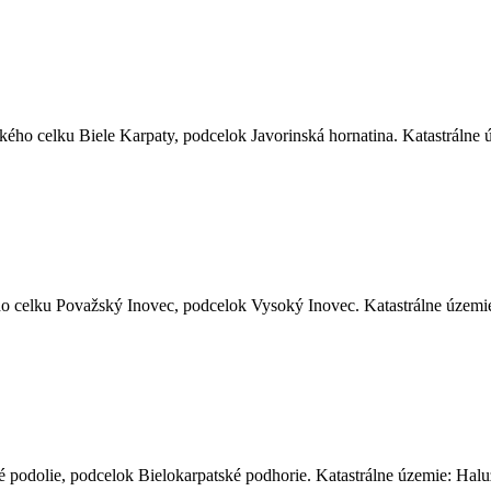
o celku Biele Karpaty, podcelok Javorinská hornatina. Katastrálne úz
o celku Považský Inovec, podcelok Vysoký Inovec. Katastrálne územi
odolie, podcelok Bielokarpatské podhorie. Katastrálne územie: Haluz