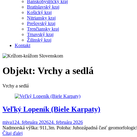
Banskobystrický kraj
Bratislavský kraj
Košický kraj
Nitriansky kraj
Prešovský kraj
Trenčiansky kraj
Trnavský kraj
Žilinský kraj
Kontakt
Objekt:
Vrchy a sedlá
Vrchy a sedlá
Veľký Lopeník (Biele Karpaty)
miva1
24. februára 2026
24. februára 2026
Nadmorská výška: 911,3m. Poloha: Juhozápadná časť geomorfologickéh
Čítaj ďalej