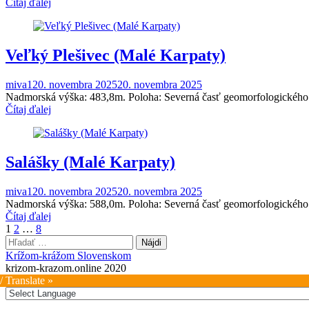
Čítaj ďalej
Veľký Plešivec (Malé Karpaty)
miva1
20. novembra 2025
20. novembra 2025
Nadmorská výška: 483,8m. Poloha: Severná časť geomorfologického ce
Čítaj ďalej
Salášky (Malé Karpaty)
miva1
20. novembra 2025
20. novembra 2025
Nadmorská výška: 588,0m. Poloha: Severná časť geomorfologického ce
Čítaj ďalej
Stránkovanie
1
2
…
8
Hľadať:
príspevkov
Krížom-krážom Slovenskom
krizom-krazom.online 2020
/ Translate »