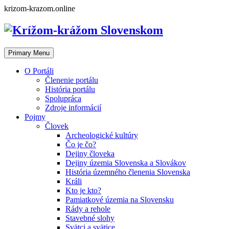
Skip
krizom-krazom.online
to
content
Primary Menu
O Portáli
Členenie portálu
História portálu
Spolupráca
Zdroje informácií
Pojmy
Človek
Archeologické kultúry
Čo je čo?
Dejiny človeka
Dejiny územia Slovenska a Slovákov
História územného členenia Slovenska
Králi
Kto je kto?
Pamiatkové územia na Slovensku
Rády a rehole
Stavebné slohy
Svätci a svätice