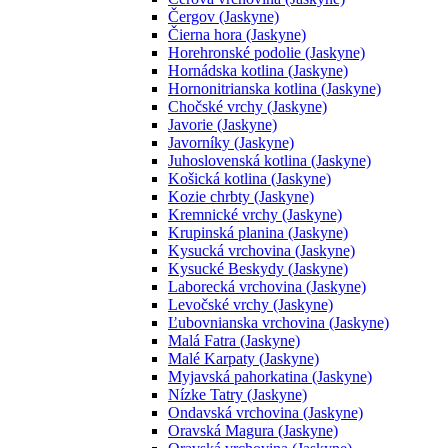
Čergov (Jaskyne)
Čierna hora (Jaskyne)
Horehronské podolie (Jaskyne)
Hornádska kotlina (Jaskyne)
Hornonitrianska kotlina (Jaskyne)
Chočské vrchy (Jaskyne)
Javorie (Jaskyne)
Javorníky (Jaskyne)
Juhoslovenská kotlina (Jaskyne)
Košická kotlina (Jaskyne)
Kozie chrbty (Jaskyne)
Kremnické vrchy (Jaskyne)
Krupinská planina (Jaskyne)
Kysucká vrchovina (Jaskyne)
Kysucké Beskydy (Jaskyne)
Laborecká vrchovina (Jaskyne)
Levočské vrchy (Jaskyne)
Ľubovnianska vrchovina (Jaskyne)
Malá Fatra (Jaskyne)
Malé Karpaty (Jaskyne)
Myjavská pahorkatina (Jaskyne)
Nízke Tatry (Jaskyne)
Ondavská vrchovina (Jaskyne)
Oravská Magura (Jaskyne)