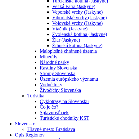
Turčianska kotlina (Jaskyne)
Veľká Fatra (Jaskyne)
Veporské vrchy (Jaskyne)
Vihorlatské vrchy (Jaskyne)
Volovské vrchy (Jaskyne)
Vtáčnik (Jaskyne)
Zvolenská kotlina (Jaskyne)
Žiar (Jaskyne)
Žilinská kotlina (Jaskyne)
Maloplošné chránené územia
Minerály
Národné parky
Rastliny Slovenska
Stromy Slovenska
Územia európskeho významu
Vodné toky
Živočíchy Slovenska
Turistika
Cyklotrasy na Slovensku
Čo je čo?
Splavnosť riek
Turistické chodníky KST
Slovensko
Hlavné mesto Bratislava
Opis Regiónov