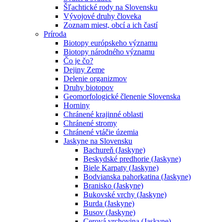
Šľachtické rody na Slovensku
Vývojové druhy človeka
Zoznam miest, obcí a ich častí
Príroda
Biotopy európskeho významu
Biotopy národného významu
Čo je čo?
Dejiny Zeme
Delenie organizmov
Druhy biotopov
Geomorfologické členenie Slovenska
Horniny
Chránené krajinné oblasti
Chránené stromy
Chránené vtáčie územia
Jaskyne na Slovensku
Bachureň (Jaskyne)
Beskydské predhorie (Jaskyne)
Biele Karpaty (Jaskyne)
Bodvianska pahorkatina (Jaskyne)
Branisko (Jaskyne)
Bukovské vrchy (Jaskyne)
Burda (Jaskyne)
Busov (Jaskyne)
Cerová vrchovina (Jaskyne)