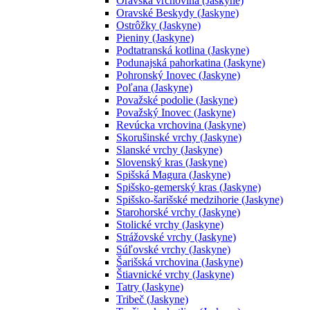
Oravská vrchovina (Jaskyne)
Oravské Beskydy (Jaskyne)
Ostrôžky (Jaskyne)
Pieniny (Jaskyne)
Podtatranská kotlina (Jaskyne)
Podunajská pahorkatina (Jaskyne)
Pohronský Inovec (Jaskyne)
Poľana (Jaskyne)
Považské podolie (Jaskyne)
Považský Inovec (Jaskyne)
Revúcka vrchovina (Jaskyne)
Skorušinské vrchy (Jaskyne)
Slanské vrchy (Jaskyne)
Slovenský kras (Jaskyne)
Spišská Magura (Jaskyne)
Spišsko-gemerský kras (Jaskyne)
Spišsko-šarišské medzihorie (Jaskyne)
Starohorské vrchy (Jaskyne)
Stolické vrchy (Jaskyne)
Strážovské vrchy (Jaskyne)
Súľovské vrchy (Jaskyne)
Šarišská vrchovina (Jaskyne)
Štiavnické vrchy (Jaskyne)
Tatry (Jaskyne)
Tribeč (Jaskyne)