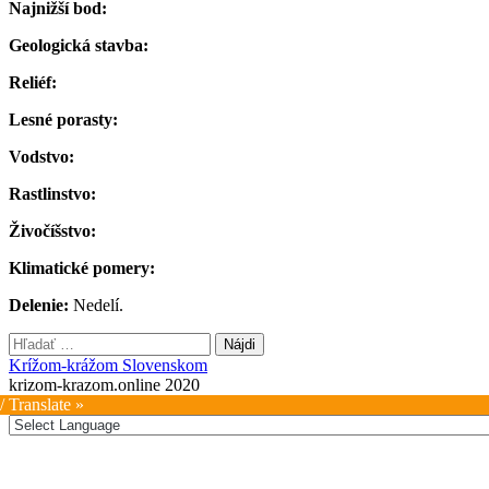
Najnižší bod:
Geologická stavba:
Reliéf:
Lesné porasty:
Vodstvo:
Rastlinstvo:
Živočíšstvo:
Klimatické pomery:
Delenie:
Nedelí.
Hľadať:
Krížom-krážom Slovenskom
krizom-krazom.online 2020
/ Translate »