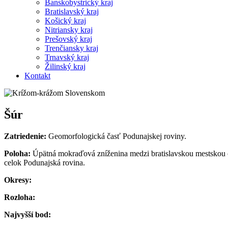
Banskobystrický kraj
Bratislavský kraj
Košický kraj
Nitriansky kraj
Prešovský kraj
Trenčiansky kraj
Trnavský kraj
Žilinský kraj
Kontakt
Šúr
Zatriedenie:
Geomorfologická časť Podunajskej roviny.
Poloha:
Úpätná mokraďová zníženina medzi bratislavskou mestskou čas
celok Podunajská rovina.
Okresy:
Rozloha:
Najvyšší bod: