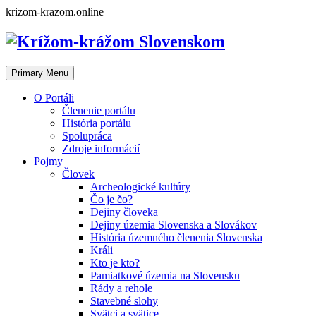
Skip
krizom-krazom.online
to
content
Primary Menu
O Portáli
Členenie portálu
História portálu
Spolupráca
Zdroje informácií
Pojmy
Človek
Archeologické kultúry
Čo je čo?
Dejiny človeka
Dejiny územia Slovenska a Slovákov
História územného členenia Slovenska
Králi
Kto je kto?
Pamiatkové územia na Slovensku
Rády a rehole
Stavebné slohy
Svätci a svätice