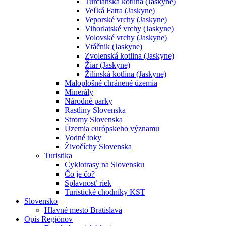
Turčianska kotlina (Jaskyne)
Veľká Fatra (Jaskyne)
Veporské vrchy (Jaskyne)
Vihorlatské vrchy (Jaskyne)
Volovské vrchy (Jaskyne)
Vtáčnik (Jaskyne)
Zvolenská kotlina (Jaskyne)
Žiar (Jaskyne)
Žilinská kotlina (Jaskyne)
Maloplošné chránené územia
Minerály
Národné parky
Rastliny Slovenska
Stromy Slovenska
Územia európskeho významu
Vodné toky
Živočíchy Slovenska
Turistika
Cyklotrasy na Slovensku
Čo je čo?
Splavnosť riek
Turistické chodníky KST
Slovensko
Hlavné mesto Bratislava
Opis Regiónov