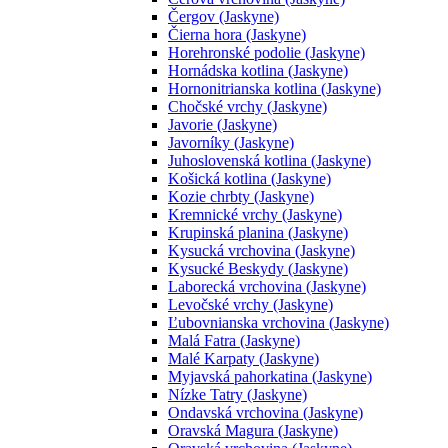
Čergov (Jaskyne)
Čierna hora (Jaskyne)
Horehronské podolie (Jaskyne)
Hornádska kotlina (Jaskyne)
Hornonitrianska kotlina (Jaskyne)
Chočské vrchy (Jaskyne)
Javorie (Jaskyne)
Javorníky (Jaskyne)
Juhoslovenská kotlina (Jaskyne)
Košická kotlina (Jaskyne)
Kozie chrbty (Jaskyne)
Kremnické vrchy (Jaskyne)
Krupinská planina (Jaskyne)
Kysucká vrchovina (Jaskyne)
Kysucké Beskydy (Jaskyne)
Laborecká vrchovina (Jaskyne)
Levočské vrchy (Jaskyne)
Ľubovnianska vrchovina (Jaskyne)
Malá Fatra (Jaskyne)
Malé Karpaty (Jaskyne)
Myjavská pahorkatina (Jaskyne)
Nízke Tatry (Jaskyne)
Ondavská vrchovina (Jaskyne)
Oravská Magura (Jaskyne)