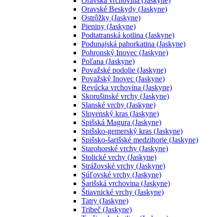
Oravská vrchovina (Jaskyne)
Oravské Beskydy (Jaskyne)
Ostrôžky (Jaskyne)
Pieniny (Jaskyne)
Podtatranská kotlina (Jaskyne)
Podunajská pahorkatina (Jaskyne)
Pohronský Inovec (Jaskyne)
Poľana (Jaskyne)
Považské podolie (Jaskyne)
Považský Inovec (Jaskyne)
Revúcka vrchovina (Jaskyne)
Skorušinské vrchy (Jaskyne)
Slanské vrchy (Jaskyne)
Slovenský kras (Jaskyne)
Spišská Magura (Jaskyne)
Spišsko-gemerský kras (Jaskyne)
Spišsko-šarišské medzihorie (Jaskyne)
Starohorské vrchy (Jaskyne)
Stolické vrchy (Jaskyne)
Strážovské vrchy (Jaskyne)
Súľovské vrchy (Jaskyne)
Šarišská vrchovina (Jaskyne)
Štiavnické vrchy (Jaskyne)
Tatry (Jaskyne)
Tribeč (Jaskyne)