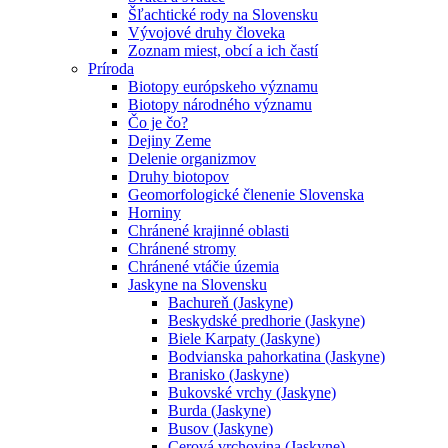
Šľachtické rody na Slovensku
Vývojové druhy človeka
Zoznam miest, obcí a ich častí
Príroda
Biotopy európskeho významu
Biotopy národného významu
Čo je čo?
Dejiny Zeme
Delenie organizmov
Druhy biotopov
Geomorfologické členenie Slovenska
Horniny
Chránené krajinné oblasti
Chránené stromy
Chránené vtáčie územia
Jaskyne na Slovensku
Bachureň (Jaskyne)
Beskydské predhorie (Jaskyne)
Biele Karpaty (Jaskyne)
Bodvianska pahorkatina (Jaskyne)
Branisko (Jaskyne)
Bukovské vrchy (Jaskyne)
Burda (Jaskyne)
Busov (Jaskyne)
Cerová vrchovina (Jaskyne)