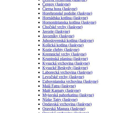
Čergov (Jaskyne)
Čierna hora (Jaskyne)
Horehronské podolie (Jaskyne)
Hornádska kotlina (Jaskyne)
Hornonitrianska kotlina (Jaskyne)
Chočské vrchy (Jaskyne)
Javorie (Jaskyne)
Javorníky (Jaskyne)
Juhoslovenská kotlina (Jaskyne)
Košická kotlina (Jaskyne)
Kozie chrbty (Jaskyne)
Kremnické vrchy (Jaskyne)
Krupinská planina (Jaskyne)
Kysucká vrchovina (Jaskyne)
Kysucké Beskydy (Jaskyne)
Laborecká vrchovina (Jaskyne)
Levočské vrchy (Jaskyne)
Ľubovnianska vrchovina (Jaskyne)
Malá Fatra (Jaskyne)
Malé Karpaty (Jaskyne)
Myjavská pahorkatina (Jaskyne)
Nízke Tatry (Jaskyne)
Ondavská vrchovina (Jaskyne)
Oravská Magura (Jaskyne)