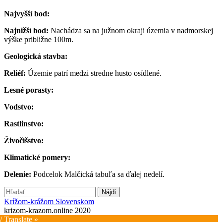
Najvyšší bod:
Najnižší bod:
Nachádza sa na južnom okraji územia v nadmorskej
výške približne 100m.
Geologická stavba:
Reliéf:
Územie patrí medzi stredne husto osídlené.
Lesné porasty:
Vodstvo:
Rastlinstvo:
Živočíšstvo:
Klimatické pomery:
Delenie:
Podcelok Malčická tabuľa sa ďalej nedelí.
Hľadať:
Krížom-krážom Slovenskom
krizom-krazom.online 2020
/ Translate »