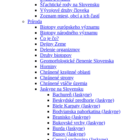
Šľachtické rody na Slovensku
Vývojové druhy človeka
Zoznam miest, obcí a ich častí
Príroda
Biotopy európskeho významu
Biotopy národného významu
Čo je čo?
Dejiny Zeme
Delenie organizmov
Druhy biotopov
Geomorfologické členenie Slovenska
Horniny
Chránené krajinné oblasti
Chránené stromy
Chránené vtáčie územia
Jaskyne na Slovensku
Bachureň (Jaskyne)
Beskydské predhorie (Jaskyne)
Biele Karpaty (Jaskyne)
Bodvianska pahorkatina (Jaskyne)
Branisko (Jaskyne)
Bukovské vrchy (Jaskyne)
Burda (Jaskyne)
Busov (Jaskyne)
Cerová vrchovina (Jaskyne)