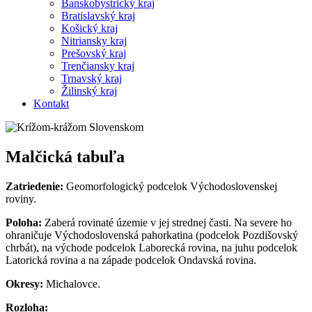
Banskobystrický kraj
Bratislavský kraj
Košický kraj
Nitriansky kraj
Prešovský kraj
Trenčiansky kraj
Trnavský kraj
Žilinský kraj
Kontakt
Malčická tabuľa
Zatriedenie:
Geomorfologický podcelok Východoslovenskej
roviny.
Poloha:
Zaberá rovinaté územie v jej strednej časti. Na severe ho
ohraničuje Východoslovenská pahorkatina (podcelok Pozdišovský
chrbát), na východe podcelok Laborecká rovina, na juhu podcelok
Latorická rovina a na západe podcelok Ondavská rovina.
Okresy:
Michalovce.
Rozloha: