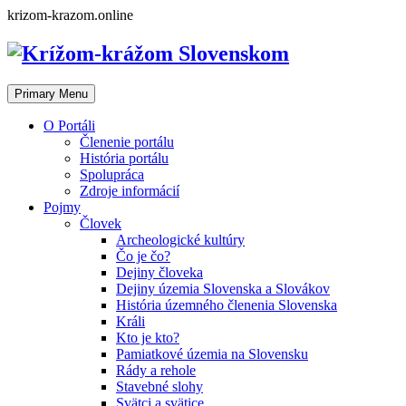
Skip
krizom-krazom.online
to
content
Primary Menu
O Portáli
Členenie portálu
História portálu
Spolupráca
Zdroje informácií
Pojmy
Človek
Archeologické kultúry
Čo je čo?
Dejiny človeka
Dejiny územia Slovenska a Slovákov
História územného členenia Slovenska
Králi
Kto je kto?
Pamiatkové územia na Slovensku
Rády a rehole
Stavebné slohy
Svätci a svätice