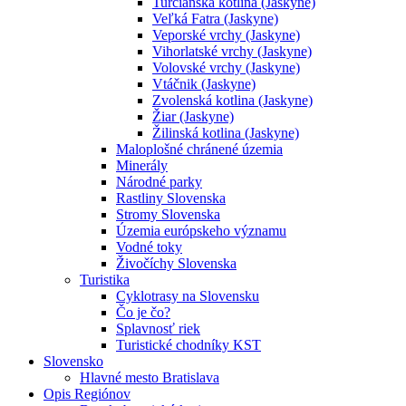
Turčianska kotlina (Jaskyne)
Veľká Fatra (Jaskyne)
Veporské vrchy (Jaskyne)
Vihorlatské vrchy (Jaskyne)
Volovské vrchy (Jaskyne)
Vtáčnik (Jaskyne)
Zvolenská kotlina (Jaskyne)
Žiar (Jaskyne)
Žilinská kotlina (Jaskyne)
Maloplošné chránené územia
Minerály
Národné parky
Rastliny Slovenska
Stromy Slovenska
Územia európskeho významu
Vodné toky
Živočíchy Slovenska
Turistika
Cyklotrasy na Slovensku
Čo je čo?
Splavnosť riek
Turistické chodníky KST
Slovensko
Hlavné mesto Bratislava
Opis Regiónov