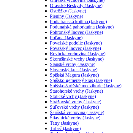
Oravská vrchovina (Jaskyne)
Oravské Beskydy (Jaskyne)
Ostrôžky (Jaskyne)
Pieniny (Jaskyne)
Podtatranská kotlina (Jaskyne)
Podunajská pahorkatina (Jaskyne)
Pohronský Inovec (Jaskyne)
Poľana (Jaskyne)
Považské podolie (Jaskyne)
Považský Inovec (Jaskyne)
Revúcka vrchovina (Jaskyne)
Skorušinské vrchy (Jaskyne)
Slanské vrchy (Jaskyne)
Slovenský kras (Jaskyne)
Spišská Magura (Jaskyne)
Spišsko-gemerský kras (Jaskyne)
Spišsko-šarišské medzihorie (Jaskyne)
Starohorské vrchy (Jaskyne)
Stolické vrchy (Jaskyne)
Strážovské vrchy (Jaskyne)
Súľovské vrchy (Jaskyne)
Šarišská vrchovina (Jaskyne)
Štiavnické vrchy (Jaskyne)
Tatry (Jaskyne)
Tribeč (Jaskyne)