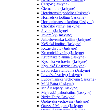
Čergov (Jaskyne)
Čierna hora (Jaskyne)
Horehronské podolie (Jaskyne)
Hornádska kotlina (Jaskyne)
Hornonitrianska kotlina (Jaskyne)
Chočské vrchy (Jaskyne)
Javorie (Jaskyne)
Javorníky (Jaskyne)
Juhoslovenská kotlina (Jaskyne)
Košická kotlina (Jaskyne)
Kozie chrbty (Jaskyne)
Kremnické vrchy (Jaskyne)
Krupinská planina (Jaskyne)
Kysucká vrchovina (Jaskyne)
Kysucké Beskydy (Jaskyne)
Laborecká vrchovina (Jaskyne)
Levočské vrchy (Jaskyne)
Ľubovnianska vrchovina (Jaskyne)
Malá Fatra (Jaskyne)
Malé Karpaty (Jaskyne)
Myjavská pahorkatina (Jaskyne)
Nízke Tatry (Jaskyne)
Ondavská vrchovina (Jaskyne)
Oravská Magura (Jaskyne)