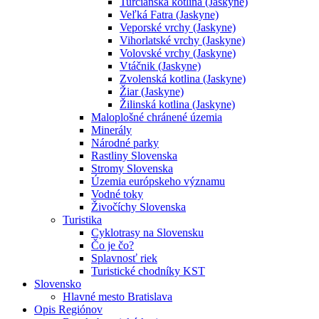
Turčianska kotlina (Jaskyne)
Veľká Fatra (Jaskyne)
Veporské vrchy (Jaskyne)
Vihorlatské vrchy (Jaskyne)
Volovské vrchy (Jaskyne)
Vtáčnik (Jaskyne)
Zvolenská kotlina (Jaskyne)
Žiar (Jaskyne)
Žilinská kotlina (Jaskyne)
Maloplošné chránené územia
Minerály
Národné parky
Rastliny Slovenska
Stromy Slovenska
Územia európskeho významu
Vodné toky
Živočíchy Slovenska
Turistika
Cyklotrasy na Slovensku
Čo je čo?
Splavnosť riek
Turistické chodníky KST
Slovensko
Hlavné mesto Bratislava
Opis Regiónov