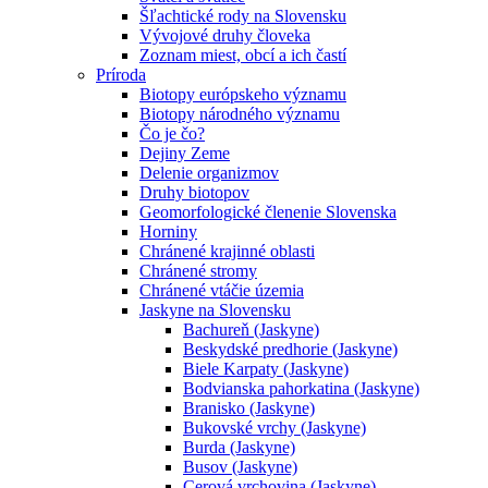
Šľachtické rody na Slovensku
Vývojové druhy človeka
Zoznam miest, obcí a ich častí
Príroda
Biotopy európskeho významu
Biotopy národného významu
Čo je čo?
Dejiny Zeme
Delenie organizmov
Druhy biotopov
Geomorfologické členenie Slovenska
Horniny
Chránené krajinné oblasti
Chránené stromy
Chránené vtáčie územia
Jaskyne na Slovensku
Bachureň (Jaskyne)
Beskydské predhorie (Jaskyne)
Biele Karpaty (Jaskyne)
Bodvianska pahorkatina (Jaskyne)
Branisko (Jaskyne)
Bukovské vrchy (Jaskyne)
Burda (Jaskyne)
Busov (Jaskyne)
Cerová vrchovina (Jaskyne)