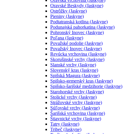
Oravská vrchovina (Jaskyne)
Oravské Beskydy (Jaskyne)
Ostrôžky (Jaskyne)
Pieniny (Jaskyne)
Podtatranská kotlina (Jaskyne)
Podunajská pahorkatina (Jaskyne)
Pohronský Inovec (Jaskyne)
Poľana (Jaskyne)
Považské podolie (Jaskyne)
Považský Inovec (Jaskyne)
Revúcka vrchovina (Jaskyne)
Skorušinské vrchy (Jaskyne)
Slanské vrchy (Jaskyne)
Slovenský kras (Jaskyne)
Spišská Magura (Jaskyne)
Spišsko-gemerský kras (Jaskyne)
Spišsko-šarišské medzihorie (Jaskyne)
Starohorské vrchy (Jaskyne)
Stolické vrchy (Jaskyne)
Strážovské vrchy (Jaskyne)
Súľovské vrchy (Jaskyne)
Šarišská vrchovina (Jaskyne)
Štiavnické vrchy (Jaskyne)
Tatry (Jaskyne)
Tribeč (Jaskyne)