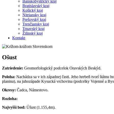
Banskobystrický kraj
Bratislavský kraj
Košický kraj
Nitriansky kraj
Prešovský kraj
Trenčiansky kraj
Trnavský kraj
Žilinský kraj
Kontakt
Ošust
Zatriedenie:
Geomorfologický podcelok Oravských Beskýd.
Poloha:
Nachádza sa v ich západnej časti. Jeho hrebeň tvorí štátnu 
planina), na juhozápade Kysucká vrchovina (podcelky Vojenné a Bys
Okresy:
Čadca, Námestovo.
Rozloha:
Najvyšší bod:
Úšust (1.155,4m).