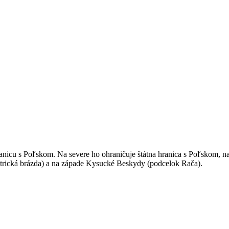
hranicu s Poľskom. Na severe ho ohraničuje štátna hranica s Poľskom,
trická brázda) a na západe Kysucké Beskydy (podcelok Rača).