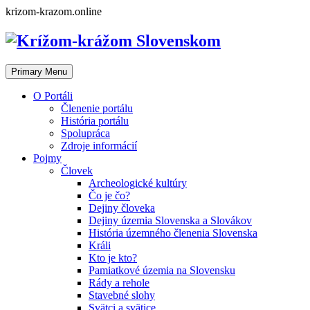
Skip
krizom-krazom.online
to
content
Primary Menu
O Portáli
Členenie portálu
História portálu
Spolupráca
Zdroje informácií
Pojmy
Človek
Archeologické kultúry
Čo je čo?
Dejiny človeka
Dejiny územia Slovenska a Slovákov
História územného členenia Slovenska
Králi
Kto je kto?
Pamiatkové územia na Slovensku
Rády a rehole
Stavebné slohy
Svätci a svätice