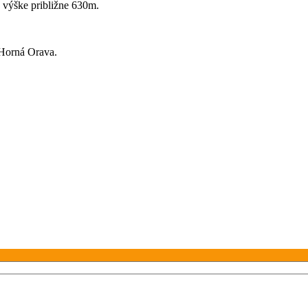
výške približne 630m.
Horná Orava.