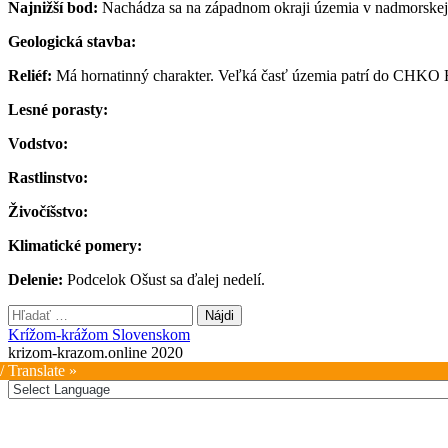
Najnižší bod:
Nachádza sa na západnom okraji územia v nadmorskej 
Geologická stavba:
Reliéf:
Má hornatinný charakter. Veľká časť územia patrí do CHKO 
Lesné porasty:
Vodstvo:
Rastlinstvo:
Živočíšstvo:
Klimatické pomery:
Delenie:
Podcelok Ošust sa ďalej nedelí.
Hľadať:
Krížom-krážom Slovenskom
krizom-krazom.online 2020
/ Translate »