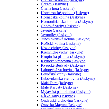
Čergov (Jaskyne)
Čierna hora (Jaskyne)
Horehronské podolie (Jaskyne)
Hornádska kotlina (Jaskyne)
Hornonitrianska kotlina (Jaskyne)
Chočské vrchy (Jaskyne)
Javorie (Jaskyne)
Javorníky (Jaskyne)
Juhoslovenská kotlina (Jaskyne)
Košická kotlina (Jaskyne)
Kozie chrbty (Jaskyne)
Kremnické vrchy (Jaskyne)
Krupinská planina (Jaskyne)
Kysucká vrchovina (Jaskyne)
Kysucké Beskydy (Jaskyne)
Laborecká vrchovina (Jaskyne)
Levočské vrchy (Jaskyne)
Ľubovnianska vrchovina (Jaskyne)
Malá Fatra (Jaskyne)
Malé Karpaty (Jaskyne)
Myjavská pahorkatina (Jaskyne)
Nízke Tatry (Jaskyne)
Ondavská vrchovina (Jaskyne)
Oravská Magura (Jaskyne)