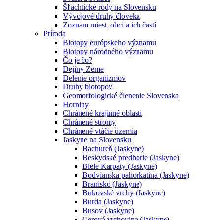
Šľachtické rody na Slovensku
Vývojové druhy človeka
Zoznam miest, obcí a ich častí
Príroda
Biotopy európskeho významu
Biotopy národného významu
Čo je čo?
Dejiny Zeme
Delenie organizmov
Druhy biotopov
Geomorfologické členenie Slovenska
Horniny
Chránené krajinné oblasti
Chránené stromy
Chránené vtáčie územia
Jaskyne na Slovensku
Bachureň (Jaskyne)
Beskydské predhorie (Jaskyne)
Biele Karpaty (Jaskyne)
Bodvianska pahorkatina (Jaskyne)
Branisko (Jaskyne)
Bukovské vrchy (Jaskyne)
Burda (Jaskyne)
Busov (Jaskyne)
Cerová vrchovina (Jaskyne)