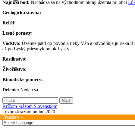
Najnižší bod:
Nachádza sa na východnom okraji územia pri obci
Lú
Geologická stavba:
Reliéf:
Lesné porasty:
Vodstvo:
Územie patrí do povodia rieky Váh a odvodňuje ju rieka Bie
až po Lyský priesmyk potok Lysky.
Rastlinstvo:
Živočíšstvo:
Klimatické pomery:
Delenie:
Nedelí sa.
Hľadať:
Krížom-krážom Slovenskom
krizom-krazom.online 2020
/ Translate »