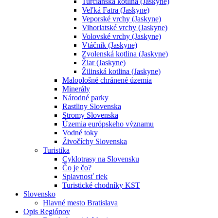
Turčianska kotlina (Jaskyne)
Veľká Fatra (Jaskyne)
Veporské vrchy (Jaskyne)
Vihorlatské vrchy (Jaskyne)
Volovské vrchy (Jaskyne)
Vtáčnik (Jaskyne)
Zvolenská kotlina (Jaskyne)
Žiar (Jaskyne)
Žilinská kotlina (Jaskyne)
Maloplošné chránené územia
Minerály
Národné parky
Rastliny Slovenska
Stromy Slovenska
Územia európskeho významu
Vodné toky
Živočíchy Slovenska
Turistika
Cyklotrasy na Slovensku
Čo je čo?
Splavnosť riek
Turistické chodníky KST
Slovensko
Hlavné mesto Bratislava
Opis Regiónov