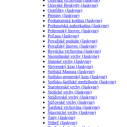
Oravská vrchovina (Jaskyne)
Oravské Beskydy (Jaskyne)
Ostrôžky (Jaskyne)
Pieniny (Jaskyne)
Podtatranská kotlina (Jaskyne)
Podunajská pahorkatina (Jaskyne)
Pohronský Inovec (Jaskyne)
Poľana (Jaskyne)
Považské podolie (Jaskyne)
Považský Inovec (Jaskyne)
Revúcka vrchovina (Jaskyne)
Skorušinské vrchy (Jaskyne)
Slanské vrchy (Jaskyne)
Slovenský kras (Jaskyne)
Spišská Magura (Jaskyne)
Spišsko-gemerský kras (Jaskyne)
Spišsko-šarišské medzihorie (Jaskyne)
Starohorské vrchy (Jaskyne)
Stolické vrchy (Jaskyne)
Strážovské vrchy (Jaskyne)
Súľovské vrchy (Jaskyne)
Šarišská vrchovina (Jaskyne)
Štiavnické vrchy (Jaskyne)
Tatry (Jaskyne)
Tribeč (Jaskyne)