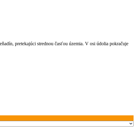
ňadín, pretekajúci strednou časťou územia. V osi údolia pokračuje