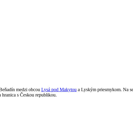
a Beňadín medzi obcou
Lysá pod Makytou
a Lyským priesmykom. Na sev
na hranica s Českou republikou.