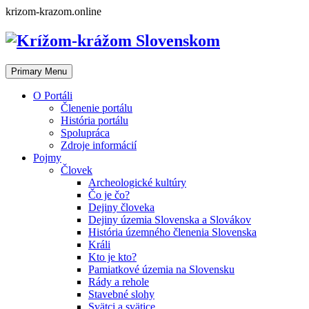
Skip
krizom-krazom.online
to
content
Primary Menu
O Portáli
Členenie portálu
História portálu
Spolupráca
Zdroje informácií
Pojmy
Človek
Archeologické kultúry
Čo je čo?
Dejiny človeka
Dejiny územia Slovenska a Slovákov
História územného členenia Slovenska
Králi
Kto je kto?
Pamiatkové územia na Slovensku
Rády a rehole
Stavebné slohy
Svätci a svätice