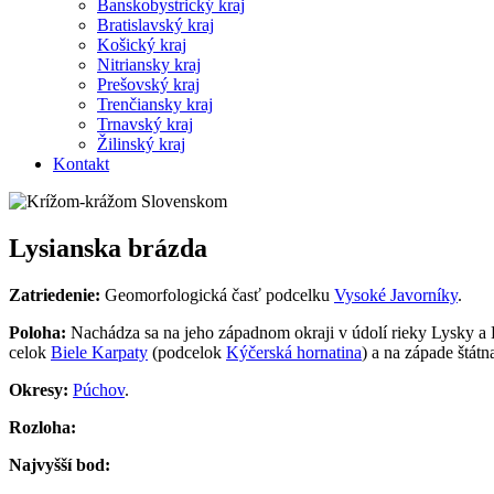
Banskobystrický kraj
Bratislavský kraj
Košický kraj
Nitriansky kraj
Prešovský kraj
Trenčiansky kraj
Trnavský kraj
Žilinský kraj
Kontakt
Lysianska brázda
Zatriedenie:
Geomorfologická časť podcelku
Vysoké Javorníky
.
Poloha:
Nachádza sa na jeho západnom okraji v údolí rieky Lysky 
celok
Biele Karpaty
(podcelok
Kýčerská hornatina
) a na západe štát
Okresy:
Púchov
.
Rozloha:
Najvyšší bod: