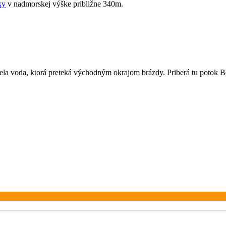
ky
v nadmorskej výške približne 340m.
la voda, ktorá preteká východným okrajom brázdy. Priberá tu potok Be